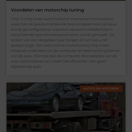
Voordelen van motorchip tuning
Chip Tuning is een automatische mechanische procedure
waarmee de geautomatiseerde besturingseenheid opnieuw
wordt geconfigureerd, waardoor de automobielfunctie in
verschillende operationele parameters wordt gemaakt. De
kosten van een dergelijke taak hangen af van hoe u het
gedaan krijgt. Een automotive-motortuning-chip is een
integraal onderdeel van de computer en elektrische systemen
van de auto. Hiermee kan de computer de prestaties van de
auto optimaliseren en maakt het efficiënter. Een goed
afgestemde auto
AUTO’S EN MOTOREN