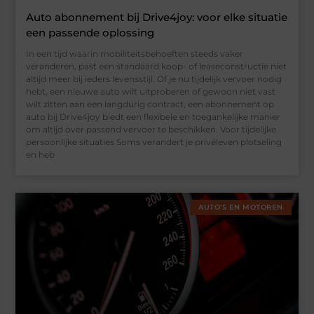
Auto abonnement bij Drive4joy: voor elke situatie
een passende oplossing
In een tijd waarin mobiliteitsbehoeften steeds vaker
veranderen, past een standaard koop- of leaseconstructie niet
altijd meer bij ieders levensstijl. Of je nu tijdelijk vervoer nodig
hebt, een nieuwe auto wilt uitproberen of gewoon niet vast
wilt zitten aan een langdurig contract, een abonnement op
auto bij Drive4joy biedt een flexibele en toegankelijke manier
om altijd over passend vervoer te beschikken. Voor tijdelijke
persoonlijke situaties Soms verandert je privéleven plotseling
en heb
AUTO’S EN MOTOREN