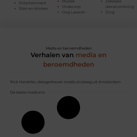
Muziek
Zakelijke
Entertainment
Onderwijs
dienstverlening
Eten en drinken
Oog Laseren
Zorg
Media en beroemdheden
Verhalen van
media en
beroemdheden
Rick Hendriks: datagedreven media strateeg uit Amsterdam
De beste mediums