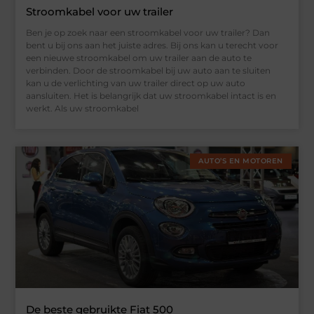
Stroomkabel voor uw trailer
Ben je op zoek naar een stroomkabel voor uw trailer? Dan
bent u bij ons aan het juiste adres. Bij ons kan u terecht voor
een nieuwe stroomkabel om uw trailer aan de auto te
verbinden. Door de stroomkabel bij uw auto aan te sluiten
kan u de verlichting van uw trailer direct op uw auto
aansluiten. Het is belangrijk dat uw stroomkabel intact is en
werkt. Als uw stroomkabel
AUTO’S EN MOTOREN
De beste gebruikte Fiat 500