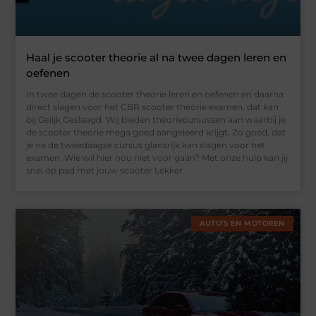
Haal je scooter theorie al na twee dagen leren en
oefenen
In twee dagen de scooter theorie leren en oefenen en daarna
direct slagen voor het CBR scooter theorie examen, dat kan
bij Gelijk Geslaagd. Wij bieden theoriecursussen aan waarbij je
de scooter theorie mega goed aangeleerd krijgt. Zo goed, dat
je na de tweedaagse cursus glansrijk kan slagen voor het
examen. Wie wil hier nou niet voor gaan? Met onze hulp kan jij
snel op pad met jouw scooter Lekker
AUTO’S EN MOTOREN