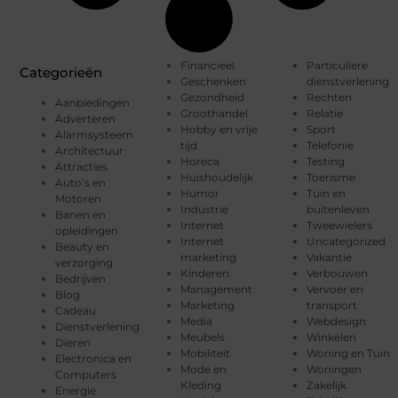
Financieel
Particuliere
Categorieën
Geschenken
dienstverlening
Gezondheid
Rechten
Aanbiedingen
Groothandel
Relatie
Adverteren
Hobby en vrije
Sport
Alarmsysteem
tijd
Telefonie
Architectuur
Horeca
Testing
Attracties
Huishoudelijk
Toerisme
Auto’s en
Humor
Tuin en
Motoren
Industrie
buitenleven
Banen en
Internet
Tweewielers
opleidingen
Internet
Uncategorized
Beauty en
marketing
Vakantie
verzorging
Kinderen
Verbouwen
Bedrijven
Management
Vervoer en
Blog
Marketing
transport
Cadeau
Media
Webdesign
Dienstverlening
Meubels
Winkelen
Dieren
Mobiliteit
Woning en Tuin
Electronica en
Mode en
Woningen
Computers
Kleding
Zakelijk
Energie