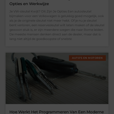
Opties en Werkwijze
Je VW-sleutel Kwijt? Dit Zijn Je Opties Een autosleutel
bijmaken voor een Volkswagen is gelukkig goed mogelijk, ook
als je de originele sleutel niet meer hebt. Of je nu je sleutel
bent verloren, een reservesleutel wilt laten maken of de sleutel
gewoon stuk is, er zijn meerdere wegen die naar Rome leiden.
De meeste mensen denken direct aan de dealer, maar dat is
lang niet altijd de goedkoopste of snelste
AUTO’S EN MOTOREN
Hoe Werkt Het Programmeren Van Een Moderne