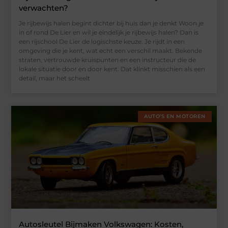
verwachten?
Je rijbewijs halen begint dichter bij huis dan je denkt Woon je
in of rond De Lier en wil je eindelijk je rijbewijs halen? Dan is
een rijschool De Lier de logischste keuze. Je rijdt in een
omgeving die je kent, wat echt een verschil maakt. Bekende
straten, vertrouwde kruispunten en een instructeur die de
lokale situatie door en door kent. Dat klinkt misschien als een
detail, maar het scheelt
AUTO’S EN MOTOREN
Autosleutel Bijmaken Volkswagen: Kosten,