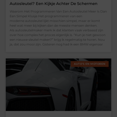
Autosleutel? Een Kijkje Achter De Schermen
Waarom Het Programmeren Van Een Autosleutel Meer Is Dan
Een Simpel Klusje Het programmeren van een
moderne autosleutel lijkt misschien simpel, maar er komt
heel wat meer bij kijken dan de meeste mensen denken.
Als autosleutelmaker merk ik dat klanten vaak verbaasd zijn
over hoe complex het proces eigenlijk is. “Kun je niet gewoon
een nieuwe sleutel maken?” krijg ik regelmatig te horen. Nou
ja, dat zou mooi zijn. Gisteren nog had ik een BMW eigenaar
AUTO’S EN MOTOREN