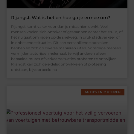
Rijangst: Wat is het en hoe ga je ermee om?
Rijangst komt vaker voor dan je misschien denkt. Veel
mensen voelen zich onzeker of gespannen achter het stuur, of
het nu gaat om rijden op de snelweg, in druk stadsverkeer of
in onbekende situaties. Dit kan verschillende oorzaken
hebben en zich op diverse manieren uiten. Sommige mensen
vermijden autorijden helemaal, terwijl anderen alleen
bepaalde routes of verkeerssituaties proberen te ontwijken.
Rijangst kan zich geleidelijk ontwikkelen of plotseling
ontstaan, bijvoorbeeld na
AUTO’S EN MOTOREN