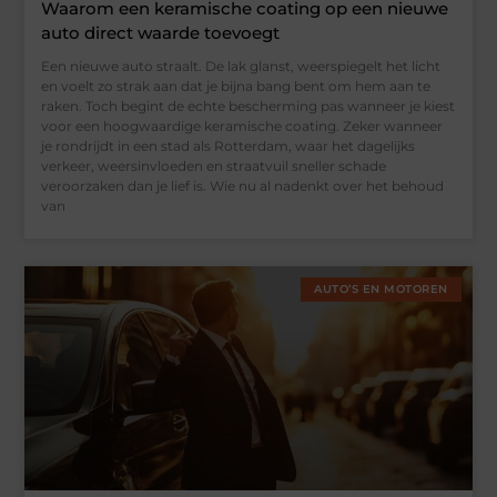
Waarom een keramische coating op een nieuwe
auto direct waarde toevoegt
Een nieuwe auto straalt. De lak glanst, weerspiegelt het licht
en voelt zo strak aan dat je bijna bang bent om hem aan te
raken. Toch begint de echte bescherming pas wanneer je kiest
voor een hoogwaardige keramische coating. Zeker wanneer
je rondrijdt in een stad als Rotterdam, waar het dagelijks
verkeer, weersinvloeden en straatvuil sneller schade
veroorzaken dan je lief is. Wie nu al nadenkt over het behoud
van
AUTO’S EN MOTOREN