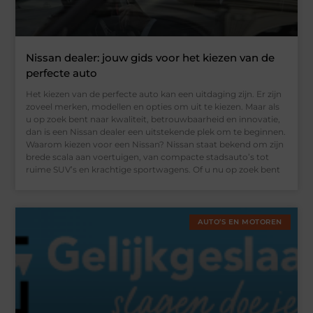
Nissan dealer: jouw gids voor het kiezen van de
perfecte auto
Het kiezen van de perfecte auto kan een uitdaging zijn. Er zijn
zoveel merken, modellen en opties om uit te kiezen. Maar als
u op zoek bent naar kwaliteit, betrouwbaarheid en innovatie,
dan is een Nissan dealer een uitstekende plek om te beginnen.
Waarom kiezen voor een Nissan? Nissan staat bekend om zijn
brede scala aan voertuigen, van compacte stadsauto’s tot
ruime SUV’s en krachtige sportwagens. Of u nu op zoek bent
AUTO’S EN MOTOREN