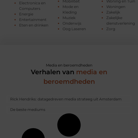
Mobiliteit
Woning en Tuin
Electronica en
Mode en
Woningen
Computers
Kleding
Zakelijk
Energie
Muziek
Zakelijke
Entertainment
Onderwijs
dienstverlening
Eten en drinken
Oog Laseren
Zorg
Media en beroemdheden
Verhalen van
media en
beroemdheden
Rick Hendriks: datagedreven media strateeg uit Amsterdam
De beste mediums