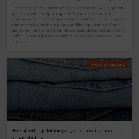
Handig om mee te nemen op reis. Een rugtas Als je op reis
gaat heb je een hoop te regelen. Je moet veel spullen
meenemen en daar heb je wel een goede tas voor nodig. Maar
wanneer je bijvoorbeeld gaat wandelen op vakantie of een
dagje weg, heb je helemaal niks aan een grote weekendtas of
koffer. Dan ben je meer gebaat bij een goede, stevige rugzak.
In deze
MODE EN KLEDING
Hoe kleed je je kleine jongen en meisje aan met
kinderkleding