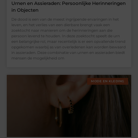
Urnen en Assieraden: Persoonlijke Herinneringen
in Objecten
De dood is een van de meest ingrijpende ervaringen in het
leven, en het verlies van een dierbare brengt vaak een
zoektocht naar manieren om de herinneringen aan die
persoon levend te houden. In deze zoektocht speelt de urn
een belangrijke rol, maar recentelijk is er een opvallende trend
opgekomen waarbij as van overledenen kan worden bewaard
in assieraden. Deze combinatie van urnen en assieraden biedt
mensen de mogelijkheid om
MODE EN KLEDING