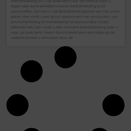
Bedrijfskleding Als u op zoek bent naar een bedrijf waar u
tegen zeer aantrekkelijke tarieven bedrijfskleding kunt
aanschaffen, dan bent u bij Bedrijfskledingtotaal aan het juiste
adres. Hier vindt u een groot assortiment aan producten, van
promotiekleding en werkkleding tot persoonlijke maakt
allemaal niet, hier vindt u alles omtrent bedrijfskleding waar u
naar op zoek bent. Neem bijvoorbeeld eens een kijkje op de
website en laat u verrassen door de