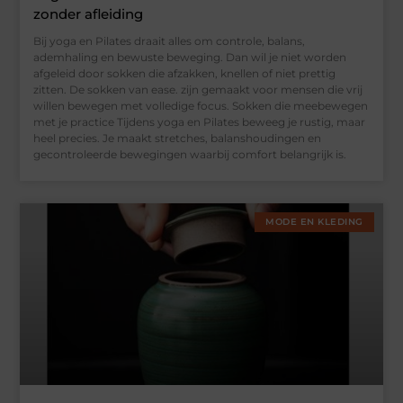
zonder afleiding
Bij yoga en Pilates draait alles om controle, balans,
ademhaling en bewuste beweging. Dan wil je niet worden
afgeleid door sokken die afzakken, knellen of niet prettig
zitten. De sokken van ease. zijn gemaakt voor mensen die vrij
willen bewegen met volledige focus. Sokken die meebewegen
met je practice Tijdens yoga en Pilates beweeg je rustig, maar
heel precies. Je maakt stretches, balanshoudingen en
gecontroleerde bewegingen waarbij comfort belangrijk is.
MODE EN KLEDING