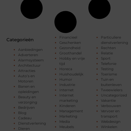
Financieel
Particuliere
Categorieën
Geschenken
dienstverlening
Gezondheid
Rechten
Aanbiedingen
Groothandel
Relatie
Adverteren
Hobby en vrije
Sport
Alarmsysteem
tijd
Telefonie
Architectuur
Horeca
Testing
Attracties
Huishoudelijk
Toerisme
Auto’s en
Humor
Tuin en
Motoren
Industrie
buitenleven
Banen en
Internet
Tweewielers
opleidingen
Internet
Uncategorized
Beauty en
marketing
Vakantie
verzorging
Kinderen
Verbouwen
Bedrijven
Management
Vervoer en
Blog
Marketing
transport
Cadeau
Media
Webdesign
Dienstverlening
Meubels
Winkelen
Dieren