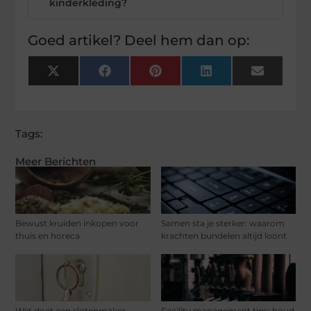
kinderkleding?
Goed artikel? Deel hem dan op:
X
Facebook
Pinterest
LinkedIn
Email
(Twitter)
Tags:
Meer Berichten
Bewust kruiden inkopen voor
Samen sta je sterker: waarom
thuis en horeca
krachten bundelen altijd loont
Wat doet een slotenmaker
Facility management tips: houd