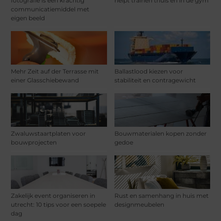
fotografie is een krachtig
helpt trainen thuis en in de gym
communicatiemiddel met
eigen beeld
Mehr Zeit auf der Terrasse mit
Ballastlood kiezen voor
einer Glasschiebewand
stabiliteit en contragewicht
Zwaluwstaartplaten voor
Bouwmaterialen kopen zonder
bouwprojecten
gedoe
Zakelijk event organiseren in
Rust en samenhang in huis met
utrecht: 10 tips voor een soepele
designmeubelen
dag