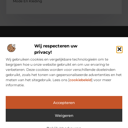
Mode En Kleding
Wij respecteren uw
Over Class Actions
privacy!
Classactions.nl – Van dagelijkse inspiratie tot bijzondere
verhalen.
Verken artikelen en blogs die je informeren,
Wij gebruiken cookies en vergelijkbare technologieën om te
inspireren en bewust maken van alles wat er speelt in de
begrijpen hoe u onze website gebruikt en om uw ervaring te
wereld.
verbeteren. Deze cookies worden voor verschillende doeleinden
gebruikt, zoals het tonen van gepersonaliseerde advertenties en het
Bericht categorie
meten van het sitegebruik. Lees ons [
cookiebeleid
] voor meer
informatie.
Main Links
Accepteren
Waarom Goede Backlinks het Geheim Zijn van Online Succes
Hoe Je Met Linkbuilding Geld Kunt Verdienen: Een Praktische Kijk
Weigeren