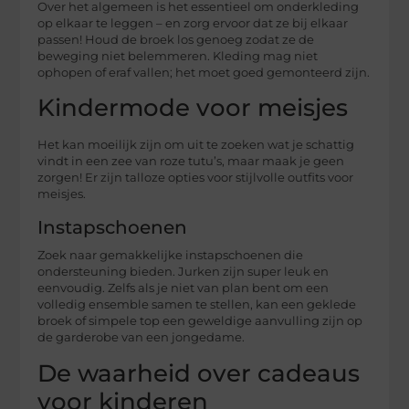
Over het algemeen is het essentieel om onderkleding
op elkaar te leggen – en zorg ervoor dat ze bij elkaar
passen! Houd de broek los genoeg zodat ze de
beweging niet belemmeren. Kleding mag niet
ophopen of eraf vallen; het moet goed gemonteerd zijn.
Kindermode voor meisjes
Het kan moeilijk zijn om uit te zoeken wat je schattig
vindt in een zee van roze tutu’s, maar maak je geen
zorgen! Er zijn talloze opties voor stijlvolle outfits voor
meisjes.
Instapschoenen
Zoek naar gemakkelijke instapschoenen die
ondersteuning bieden. Jurken zijn super leuk en
eenvoudig. Zelfs als je niet van plan bent om een ​​
volledig ensemble samen te stellen, kan een geklede
broek of simpele top een geweldige aanvulling zijn op
de garderobe van een jongedame.
De waarheid over cadeaus
voor kinderen