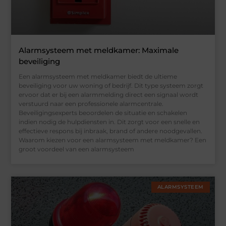
Alarmsysteem met meldkamer: Maximale
beveiliging
Een alarmsysteem met meldkamer biedt de ultieme
beveiliging voor uw woning of bedrijf. Dit type systeem zorgt
ervoor dat er bij een alarmmelding direct een signaal wordt
verstuurd naar een professionele alarmcentrale.
Beveiligingsexperts beoordelen de situatie en schakelen
indien nodig de hulpdiensten in. Dit zorgt voor een snelle en
effectieve respons bij inbraak, brand of andere noodgevallen.
Waarom kiezen voor een alarmsysteem met meldkamer? Een
groot voordeel van een alarmsysteem
ALARMSYSTEEM