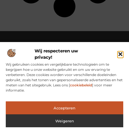
Wij respecteren uw
Over Class Actions
privacy!
Classactions.nl – Van dagelijkse inspiratie tot bijzondere
verhalen.
Verken artikelen en blogs die je informeren,
Wij gebruiken cookies en vergelijkbare technologieën om te
inspireren en bewust maken van alles wat er speelt in de
begrijpen hoe u onze website gebruikt en om uw ervaring te
wereld.
verbeteren. Deze cookies worden voor verschillende doeleinden
gebruikt, zoals het tonen van gepersonaliseerde advertenties en het
Bericht categorie
meten van het sitegebruik. Lees ons [
cookiebeleid
] voor meer
informatie.
Accepteren
Main Links
Waarom Goede Backlinks het Geheim Zijn van Online Succes
Hoe Je Met Linkbuilding Geld Kunt Verdienen: Een Praktische Kijk
Weigeren