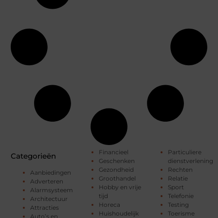
Financieel
Particuliere
Categorieën
Geschenken
dienstverlening
Gezondheid
Rechten
Aanbiedingen
Groothandel
Relatie
Adverteren
Hobby en vrije
Sport
Alarmsysteem
tijd
Telefonie
Architectuur
Horeca
Testing
Attracties
Huishoudelijk
Toerisme
Auto’s en