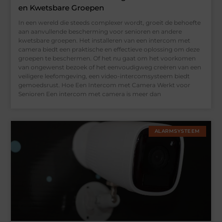
en Kwetsbare Groepen
In een wereld die steeds complexer wordt, groeit de behoefte
aan aanvullende bescherming voor senioren en andere
kwetsbare groepen. Het installeren van een intercom met
camera biedt een praktische en effectieve oplossing om deze
groepen te beschermen. Of het nu gaat om het voorkomen
van ongewenst bezoek of het eenvoudigweg creëren van een
veiligere leefomgeving, een video-intercomsysteem biedt
gemoedsrust. Hoe Een Intercom met Camera Werkt voor
Senioren Een intercom met camera is meer dan
ALARMSYSTEEM