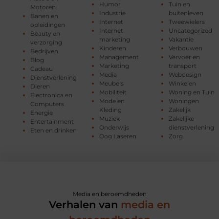
Humor
Tuin en
Motoren
Industrie
buitenleven
Banen en
Internet
Tweewielers
opleidingen
Internet
Uncategorized
Beauty en
marketing
Vakantie
verzorging
Kinderen
Verbouwen
Bedrijven
Management
Vervoer en
Blog
Marketing
transport
Cadeau
Media
Webdesign
Dienstverlening
Meubels
Winkelen
Dieren
Mobiliteit
Woning en Tuin
Electronica en
Mode en
Woningen
Computers
Kleding
Zakelijk
Energie
Muziek
Zakelijke
Entertainment
Onderwijs
dienstverlening
Eten en drinken
Oog Laseren
Zorg
Media en beroemdheden
Verhalen van
media en