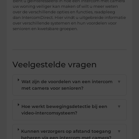
Bent u geïnteresseerd in hoe een intercom met camera
uw woning veiliger kan maken of wilt u meer weten
over de verschillende opties en functies, raadpleeg
dan IntercomDirect. Hier vindt u uitgebreide informatie
over verschillende systemen en hun voordelen voor
senioren en kwetsbare groepen.
Veelgestelde vragen
Wat zijn de voordelen van een intercom
▼
met camera voor senioren?
Hoe werkt bewegingsdetectie bij een
▼
video-intercomsysteem?
Kunnen verzorgers op afstand toegang
▼
beheren via een intercom met camera?