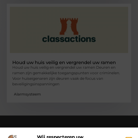
Houd uw huis veilig en vergrendel uw ramen
Houd uw huis veilig en vergrendel uw ramen Deuren en
ramen zijn gemakkelijke toegangspunten voor criminelen.
Voor huiseigenaren zijn deuren vaak de focus van
beveiligingsinspanningen
Alarmsysteem
Wij respecteren uw