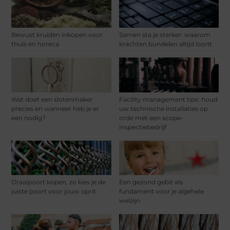
Bewust kruiden inkopen voor
Samen sta je sterker: waarom
thuis en horeca
krachten bundelen altijd loont
Wat doet een slotenmaker
Facility management tips: houd
precies en wanneer heb je er
uw technische installaties op
een nodig?
orde met een scope-
inspectiebedrijf
Draaipoort kopen, zo kies je de
Een gezond gebit als
juiste poort voor jouw oprit
fundament voor je algehele
welzijn