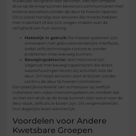
huiselijke veiligheid voor senioren. Met een simpele
druk op de knop kunnen bewoners communiceren met
externe bezoekers zonder de deur te hoeven openen.
Dit is vooral handig voor senioren die moeite hebben
met mobiliteit of die zich zorgen maken over de
veiligheid van hun woning.
Makkelijk in gebruik:
De meeste systemen zijn
ontworpen met gebruiksvriendelijke interfaces,
zodat zelfs technologie-novices er zonder
problemen mee overweg kunnen.
Bewegingsdetectie:
Veel intercoms zijn
uitgerust met bewegingssensoren die direct
waarschuwingen sturen bij activiteit voor de
deur. Dit helpt senioren alert te blijven zonder
continu de deur te hoeven controleren.
Een praktijkvoorbeeld: een echterpaar op leeftijd
installeert een video-intercomsysteem en ontdekt dat
ze met een druk op de knop kunnen zien wie er voor de
deur staat, zelfs als ze boven zijn. Dit vergemakkelijkt
hun dagelijks leven aanzienlijk.
Voordelen voor Andere
Kwetsbare Groepen