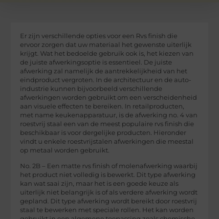
Er zijn verschillende opties voor een Rvs finish die
ervoor zorgen dat uw materiaal het gewenste uiterlijk
krijgt. Wat het bedoelde gebruik ook is, het kiezen van
de juiste afwerkingsoptie is essentieel. De juiste
afwerking zal namelijk de aantrekkelijkheid van het
eindproduct vergroten. In de architectuur en de auto-
industrie kunnen bijvoorbeeld verschillende
afwerkingen worden gebruikt om een verscheidenheid
aan visuele effecten te bereiken. In retailproducten,
met name keukenapparatuur, is de afwerking no. 4 van
roestvrij staal een van de meest populaire rvs finish die
beschikbaar is voor dergelijke producten. Hieronder
vindt u enkele roestvrijstalen afwerkingen die meestal
op metaal worden gebruikt.
No. 2B – Een matte rvs finish of molenafwerking waarbij
het product niet volledig is bewerkt. Dit type afwerking
kan wat saai zijn, maar het is een goede keuze als
uiterlijk niet belangrijk is of als verdere afwerking wordt
gepland. Dit type afwerking wordt bereikt door roestvrij
staal te bewerken met speciale rollen. Het kan worden
gebruikt in een algemene toepassing zoals chemische