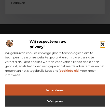
Bedrijven
Wij respecteren uw
Over Class Actions
privacy!
Classactions.nl – Van dagelijkse inspiratie tot bijzondere
verhalen.
Verken artikelen en blogs die je informeren,
Wij gebruiken cookies en vergelijkbare technologieën om te
inspireren en bewust maken van alles wat er speelt in de
begrijpen hoe u onze website gebruikt en om uw ervaring te
wereld.
verbeteren. Deze cookies worden voor verschillende doeleinden
gebruikt, zoals het tonen van gepersonaliseerde advertenties en het
Bericht categorie
meten van het sitegebruik. Lees ons [
cookiebeleid
] voor meer
informatie.
Main Links
Accepteren
Waarom Goede Backlinks het Geheim Zijn van Online Succes
Hoe Je Met Linkbuilding Geld Kunt Verdienen: Een Praktische Kijk
Weigeren