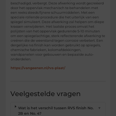
beschadigd, verbergt. Deze afwerking wordt gecreëerd
door het oppervlak mechanisch te behandelen met
een reeks steeds fijnere schuurmiddelen. Met een
speciale rollende procedure die het uiterlijk van een
spiegel simuleert. Deze afwerking zal helpen om diepe
krassen verwijderen. Het laatste proces omvat het
polijsten van het oppervlak gedurende 5-10 minuten
om een spiegelachtige, sterk reflecterende afwerking te
creëren die de weerstand tegen corrosie verbetert. Een
dergelijke rvs finish kan worden gebruikt op spiegels,
chemische fabrieken, kolomafdekkingen,
wandpanelen voor gebouwen en bepaalde auto-
onderdelen.
https://vangeenen.nl/rvs-plaat/
Veelgestelde vragen
Wat is het verschil tussen RVS finish No.
▼
2B en No. 4?