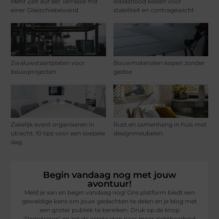
Mehr Zeit auf der Terrasse mit
Ballastlood kiezen voor
einer Glasschiebewand
stabiliteit en contragewicht
Zwaluwstaartplaten voor
Bouwmaterialen kopen zonder
bouwprojecten
gedoe
Zakelijk event organiseren in
Rust en samenhang in huis met
utrecht: 10 tips voor een soepele
designmeubelen
dag
Begin vandaag nog met jouw
avontuur!
Meld je aan en begin vandaag nog! Ons platform biedt een
geweldige kans om jouw gedachten te delen en je blog met
een groter publiek te bereiken. Druk op de knop
‘Registreren’ en zet de eerste stap naar meer zichtbaarheid