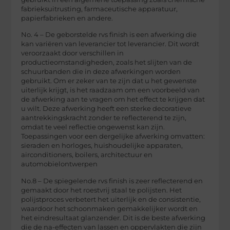
fabrieksuitrusting, farmaceutische apparatuur,
papierfabrieken en andere.
No. 4 – De geborstelde rvs finish is een afwerking die
kan variëren van leverancier tot leverancier. Dit wordt
veroorzaakt door verschillen in
productieomstandigheden, zoals het slijten van de
schuurbanden die in deze afwerkingen worden
gebruikt. Om er zeker van te zijn dat u het gewenste
uiterlijk krijgt, is het raadzaam om een voorbeeld van
de afwerking aan te vragen om het effect te krijgen dat
u wilt. Deze afwerking heeft een sterke decoratieve
aantrekkingskracht zonder te reflecterend te zijn,
omdat te veel reflectie ongewenst kan zijn.
Toepassingen voor een dergelijke afwerking omvatten:
sieraden en horloges, huishoudelijke apparaten,
airconditioners, boilers, architectuur en
automobielontwerpen
No.8 – De spiegelende rvs finish is zeer reflecterend en
gemaakt door het roestvrij staal te polijsten. Het
polijstproces verbetert het uiterlijk en de consistentie,
waardoor het schoonmaken gemakkelijker wordt en
het eindresultaat glanzender. Dit is de beste afwerking
die de na-effecten van lassen en oppervlakten die zijn