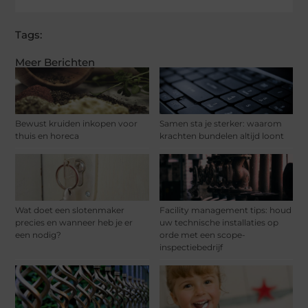
Tags:
Meer Berichten
Bewust kruiden inkopen voor
Samen sta je sterker: waarom
thuis en horeca
krachten bundelen altijd loont
Wat doet een slotenmaker
Facility management tips: houd
precies en wanneer heb je er
uw technische installaties op
een nodig?
orde met een scope-
inspectiebedrijf