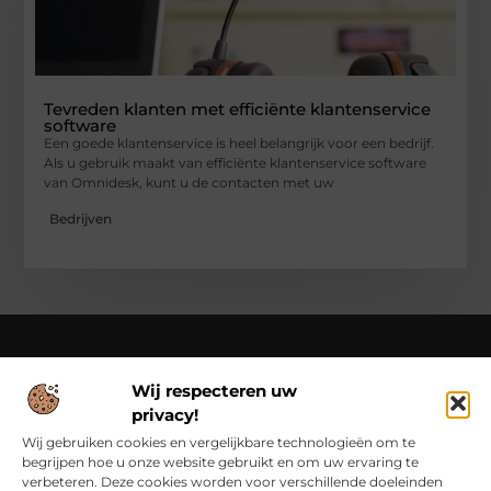
Tevreden klanten met efficiënte klantenservice
software
Een goede klantenservice is heel belangrijk voor een bedrijf.
Als u gebruik maakt van efficiënte klantenservice software
van Omnidesk, kunt u de contacten met uw
Bedrijven
Wij respecteren uw
Over Class Actions
privacy!
Classactions.nl – Van dagelijkse inspiratie tot bijzondere
verhalen.
Verken artikelen en blogs die je informeren,
Wij gebruiken cookies en vergelijkbare technologieën om te
inspireren en bewust maken van alles wat er speelt in de
begrijpen hoe u onze website gebruikt en om uw ervaring te
wereld.
verbeteren. Deze cookies worden voor verschillende doeleinden