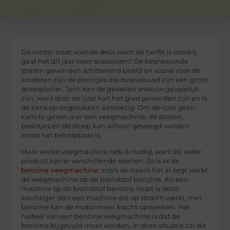
De winter staat voor de deur want de herfst is voorbij,
gaat het dit jaar weer sneeuwen? De besneeuwde
straten geven een schitterend beeld en vooral voor de
kinderen zijn de pleintjes die besneeuwd zijn een groot
speelplezier. Toch kan de gevallen sneeuw gevaarlijk
zijn, want door de ijzel kan het glad geworden zijn en is
de kans op ongelukken aanwezig. Om de ijzel geen
kans te geven is er een veegmachine, de straten,
pleintjes en de stoep kan schoon geveegd worden
zodat het beloopbaar is.
Maar welke veegmachine heb ik nodig, want bij ieder
product zijn er verschillende soorten. Zo is er de
benzine veegmachine
, zoals de naam het al zegt werkt
de veegmachine op de brandstof benzine. Als een
machine op de brandstof benzine loopt is deze
krachtiger dan een machine die op stroom werkt, met
benzine kan de motor meer kracht opwekken. Het
nadeel van een benzine veegmachine is dat de
benzine bijgevuld moet worden, in deze situatie zal dit