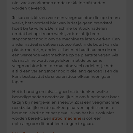
niet vaak voorkomen omdat er kleine afstanden
worden geveegd.
Je kan ook kiezen voor een veegmachine die op stroom
werkt, het voordeel hier van is dat je geen brandstof
hoeft bij te vullen. De machine kent ook nadelen
omdat het op stroom werkt, zo is er altijd een
stopcontact nodig om de machine te laten werken. Een
ander nadeel is dat een stopcontact in de buurt van de
plaats moet zijn, anders is het niet haalbaar om de met
een werkende veegmachine op de plaats te vegen. Als
de machine wordt vergeleken met de benzine
veegmachine kent de machine veel nadelen, je heb
altijd een verlengsnoer nodig die lang genoeg is en de
kans bestaat dat de snoeren door elkaar heen gaan
lopen.
Het is handig om alvast goed na te denken welke
benodigdheden noodzakelijk zijn om functioneer baar
te zijn bij neergevallen sneeuw. Zo is een veegmachine
noodzakelijk om de parkeerplaats en oprit schoon te
houden, als dit niet het geval is kan het huis ook niet
worden bereikt. Een
strooimachine
is ook een
oplossing om dit probleem tegen te gaan.