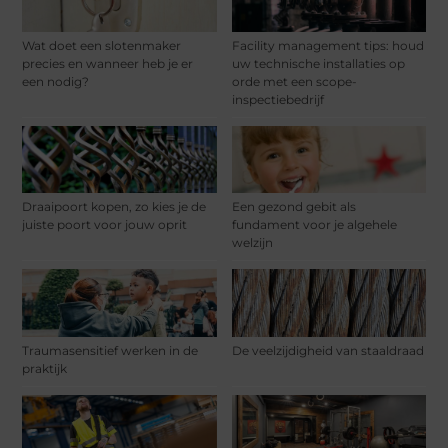
Wat doet een slotenmaker
Facility management tips: houd
precies en wanneer heb je er
uw technische installaties op
een nodig?
orde met een scope-
inspectiebedrijf
Draaipoort kopen, zo kies je de
Een gezond gebit als
juiste poort voor jouw oprit
fundament voor je algehele
welzijn
Traumasensitief werken in de
De veelzijdigheid van staaldraad
praktijk