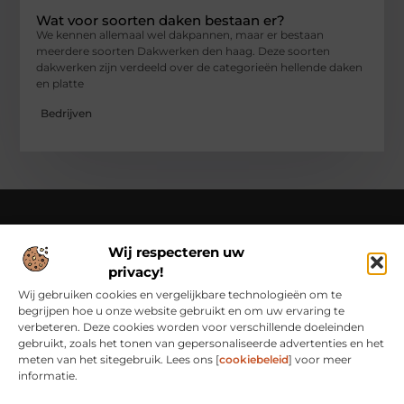
Wat voor soorten daken bestaan er?
We kennen allemaal wel dakpannen, maar er bestaan
meerdere soorten Dakwerken den haag. Deze soorten
dakwerken zijn verdeeld over de categorieën hellende daken
en platte
Bedrijven
Wij respecteren uw
Over Class Actions
privacy!
Classactions.nl – Van dagelijkse inspiratie tot bijzondere
verhalen.
Verken artikelen en blogs die je informeren,
Wij gebruiken cookies en vergelijkbare technologieën om te
inspireren en bewust maken van alles wat er speelt in de
begrijpen hoe u onze website gebruikt en om uw ervaring te
wereld.
verbeteren. Deze cookies worden voor verschillende doeleinden
gebruikt, zoals het tonen van gepersonaliseerde advertenties en het
Bericht categorie
meten van het sitegebruik. Lees ons [
cookiebeleid
] voor meer
informatie.