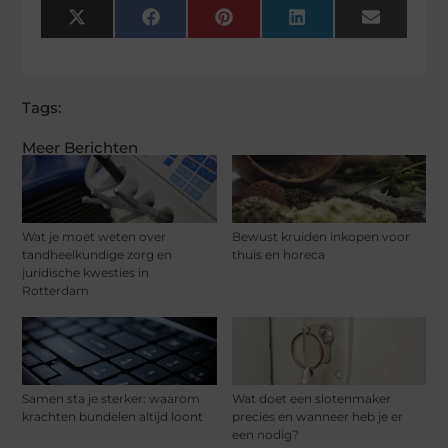
X
Facebook
Pinterest
LinkedIn
Email
(Twitter)
Tags:
Meer Berichten
Wat je moet weten over
Bewust kruiden inkopen voor
tandheelkundige zorg en
thuis en horeca
juridische kwesties in
Rotterdam
Samen sta je sterker: waarom
Wat doet een slotenmaker
krachten bundelen altijd loont
precies en wanneer heb je er
een nodig?