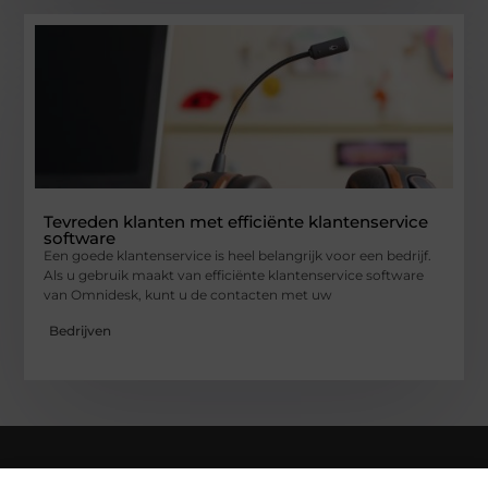
Tevreden klanten met efficiënte klantenservice
software
Een goede klantenservice is heel belangrijk voor een bedrijf.
Als u gebruik maakt van efficiënte klantenservice software
van Omnidesk, kunt u de contacten met uw
Bedrijven