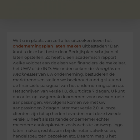
Wilt u in plaats van zelf alles uitzoeken liever het
ondernemingsplan laten maken
uitbesteden? Dan
kunt u deze het beste door Bedrijfsplan-schrijven.nl
laten opstellen. Zo heeft u een academisch rapport
welke voldoet aan de eisen van financiers, de makelaar,
het UWV of de IND. We onderzoeken de
strengths
en
weaknesses
van uw onderneming, bestuderen de
markttrends en stellen we boekhoudkundig sluitend
de financiële paragraaf van het ondernemingsplan op.
Het schrijven van versie 1.0, duurt circa 7 dagen. U kunt
dan alles op uw gemak doornemen voor uw eventuele
aanpassingen. Vervolgens komen we met uw
aanpassingen 2 dagen later met versie 2.0. Al onze
clienten zijn tot op heden tevreden met deze tweede
versie. U heeft als startende ondernemer echter
meerdere aanloopkosten zoals website-ontwerp, logo
laten maken, rechtsvorm bij de notaris afwikkelen,
handelsbeurzen bezoeken etc. Daarom mag u het