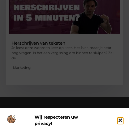
Herschrijven van teksten
Je leest deze woorden keer op keer. Het is er, maar je hebt
nog vragen. Is het een vergissing om binnen te sluipen? Zal
de
Marketing
Wij respecteren uw
Over Class Actions
privacy!
Classactions.nl – Van dagelijkse inspiratie tot bijzondere
verhalen.
Verken artikelen en blogs die je informeren,