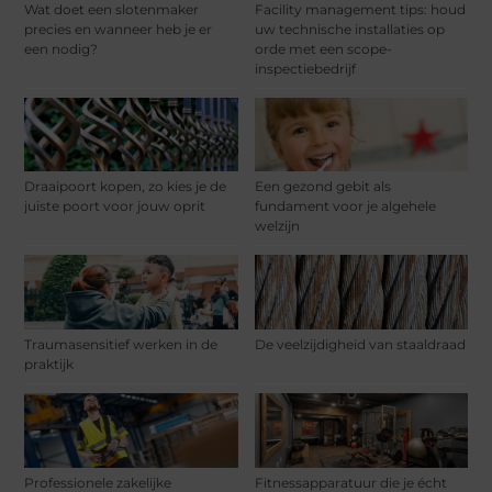
Wat doet een slotenmaker
Facility management tips: houd
precies en wanneer heb je er
uw technische installaties op
een nodig?
orde met een scope-
inspectiebedrijf
Draaipoort kopen, zo kies je de
Een gezond gebit als
juiste poort voor jouw oprit
fundament voor je algehele
welzijn
Traumasensitief werken in de
De veelzijdigheid van staaldraad
praktijk
Professionele zakelijke
Fitnessapparatuur die je écht