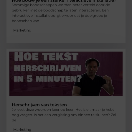
Hoe bouw je een sterke interactieve installatie?
Sommige boodschappen worden beter verteld door de
gebruiker met de boodschap te laten interacteren. Een
interactieve installatie zorgt ervoor dat je doelgroep je
boodschap kan
Marketing
Herschrijven van teksten
Je leest deze woorden keer op keer. Het is er, maar je hebt
nog vragen. Is het een vergissing om binnen te sluipen? Zal
de
Marketing