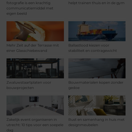
fotografie is een krachtig
helpt trainen thuis en in de gym
communicatiemiddel met
eigen beeld
Mehr Zeit auf der Terrasse mit
Ballastlood kiezen voor
einer Glasschiebewand
stabiliteit en contragewicht
Zwaluwstaartplaten voor
Bouwmaterialen kopen zonder
bouwprojecten
gedoe
Zakelijk event organiseren in
Rust en samenhang in huis met
utrecht: 10 tips voor een soepele
designmeubelen
dag