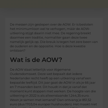
De messen zijn geslepen over de AOW. Er is besloten
het minimumloon wel te verhogen, máár de AOW-
uitkering stijgt daarin niet mee. De regering breekt
daarmee een traditie, normaliter gaan deze twee
namelijk gelijk op. Die breuk is tegen het zere been van
de ouderen en de oppositie. Hoe is deze kwestie
ontstaan?
Wat is de AOW?
De AOW staat letterlijk voor Algemene
Oudersdomswet. Deze wet bepaalt dat iedere
Nederlander recht heeft op een uitkering vanaf een
bepaalde leeftijd. Dit jaar gaat de AOW in als je 66 jaar
en 7 maanden bent. Dit houdt in dat je vanaf dat
moment kunt stoppen met werken. De hoogte van die
uitkering in 2022 is als alleenstaande 1.244,35 euro.
Woon je samen met iemand? Dan ontvang je 851,52
euro (dus 1703,04 europer huishouden). Het maakt niet