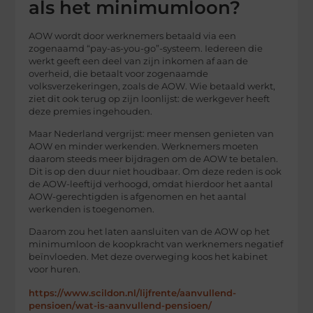
als het minimumloon?
AOW wordt door werknemers betaald via een
zogenaamd “pay-as-you-go”-systeem. Iedereen die
werkt geeft een deel van zijn inkomen af ​​aan de
overheid, die betaalt voor zogenaamde
volksverzekeringen, zoals de AOW. Wie betaald werkt,
ziet dit ook terug op zijn loonlijst: de werkgever heeft
deze premies ingehouden.
Maar Nederland vergrijst: meer mensen genieten van
AOW en minder werkenden. Werknemers moeten
daarom steeds meer bijdragen om de AOW te betalen.
Dit is op den duur niet houdbaar. Om deze reden is ook
de AOW-leeftijd verhoogd, omdat hierdoor het aantal
AOW-gerechtigden is afgenomen en het aantal
werkenden is toegenomen.
Daarom zou het laten aansluiten van de AOW op het
minimumloon de koopkracht van werknemers negatief
beïnvloeden. Met deze overweging koos het kabinet
voor huren.
https://www.scildon.nl/lijfrente/aanvullend-
pensioen/wat-is-aanvullend-pensioen/