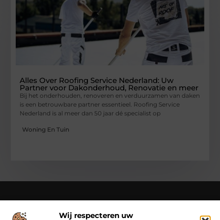
Alles Over Roofing Service Nederland: Uw
Partner voor Dakonderhoud, Renovatie en meer
Bij het onderhouden, renoveren en verduurzamen van daken
is een betrouwbare partner essentieel. Roofing Service
Nederland is al meer dan 50 jaar dé specialist op
Woning En Tuin
Wij respecteren uw
Over Class Actions