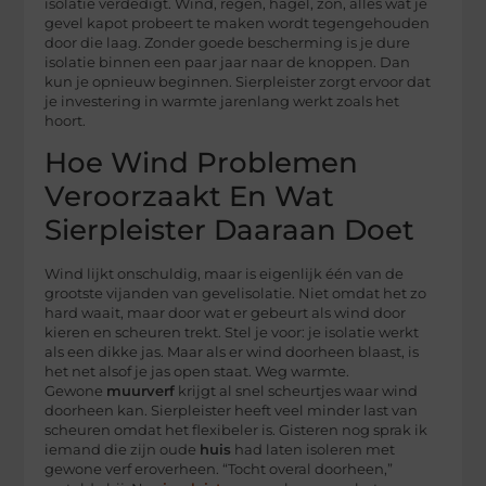
isolatie verdedigt. Wind, regen, hagel, zon, alles wat je
gevel kapot probeert te maken wordt tegengehouden
door die laag. Zonder goede bescherming is je dure
isolatie binnen een paar jaar naar de knoppen. Dan
kun je opnieuw beginnen. Sierpleister zorgt ervoor dat
je investering in warmte jarenlang werkt zoals het
hoort.
Hoe Wind Problemen
Veroorzaakt En Wat
Sierpleister Daaraan Doet
Wind lijkt onschuldig, maar is eigenlijk één van de
grootste vijanden van gevelisolatie. Niet omdat het zo
hard waait, maar door wat er gebeurt als wind door
kieren en scheuren trekt. Stel je voor: je isolatie werkt
als een dikke jas. Maar als er wind doorheen blaast, is
het net alsof je jas open staat. Weg warmte.
Gewone
muurverf
krijgt al snel scheurtjes waar wind
doorheen kan. Sierpleister heeft veel minder last van
scheuren omdat het flexibeler is. Gisteren nog sprak ik
iemand die zijn oude
huis
had laten isoleren met
gewone verf eroverheen. “Tocht overal doorheen,”