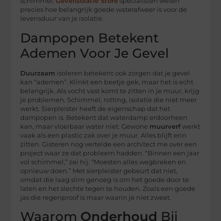
schimmel.
Gevelisolatie Store
specialisten weten
precies hoe belangrijk goede waterafweer is voor de
levensduur van je isolatie.
Dampopen Betekent
Ademen Voor Je Gevel
Duurzaam
isoleren betekent ook zorgen dat je gevel
kan “ademen”. Klinkt een beetje gek, maar het is echt
belangrijk. Als vocht vast komt te zitten in je muur, krijg
je problemen. Schimmel, rotting, isolatie die niet meer
werkt. Sierpleister heeft de eigenschap dat het
dampopen is. Betekent dat waterdamp erdoorheen
kan, maar vloeibaar water niet. Gewone
muurverf
werkt
vaak als een plastic zak over je muur. Alles blijft erin
zitten. Gisteren nog vertelde een architect me over een
project waar ze dat probleem hadden. “Binnen een jaar
vol schimmel,” zei hij. “Moesten alles wegbreken en
opnieuw doen.” Met sierpleister gebeurt dat niet,
omdat die laag slim genoeg is om het goede door te
laten en het slechte tegen te houden. Zoals een goede
jas die regenproof is maar waarin je niet zweet.
Waarom
Onderhoud
Bij