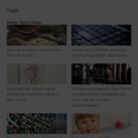
Tags:
Meer Berichten
Bewust kruiden inkopen voor
Samen sta je sterker: waarom
thuis en horeca
krachten bundelen altijd loont
Wat doet een slotenmaker
Facility management tips: houd
precies en wanneer heb je er
uw technische installaties op
een nodig?
orde met een scope-
inspectiebedrijf