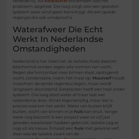
vertelde hij. Na
sierpleister
eroverheen was het
probleem opgelost. Die laag zorgt voor een gesloten
systeem waar wind geen kans krijgt. Als een goede
regenjas die ook windproof is.
Waterafweer Die Echt
Werkt In Nederlandse
Omstandigheden
Nederland is nat. Heel nat. Je isolatie moet daarom
beschermd worden tegen alle vormen van vocht.
Regen die horizontaal naar binnen slaat, opstijgend
vocht, condensatie, noem het maar op.
Muurverf
houdt
misschien de eerste regenbui tegen, maar wordt
langzaam doorlatend. Sierpleister heeft een heel ander
systeem. Die laag stoot water af maar laat wel
waterdamp door. Klinkt tegenstrijdig, maar dat is
precies waarom het werkt. Water van buiten blijft
buiten, vocht van binnen in je
huis
kan eruit. Vorige
week nog bezocht ik een project waar ze vijf jaar
geleden sierpleister hadden gebruikt. Isolatie zag er
nog uit als nieuw. Ernaast een
huis
met gewone verf,
daar was de isolatie zwart van de