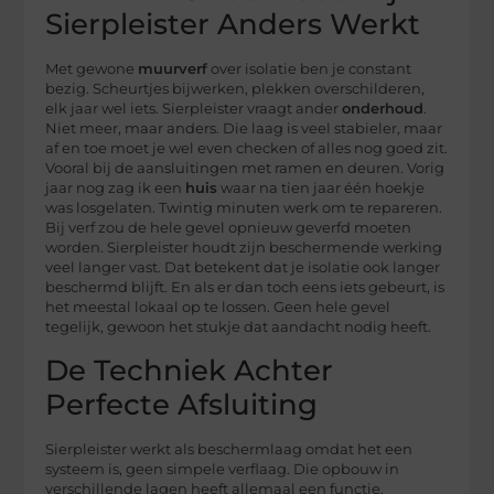
Sierpleister Anders Werkt
Met gewone
muurverf
over isolatie ben je constant
bezig. Scheurtjes bijwerken, plekken overschilderen,
elk jaar wel iets. Sierpleister vraagt ander
onderhoud
.
Niet meer, maar anders. Die laag is veel stabieler, maar
af en toe moet je wel even checken of alles nog goed zit.
Vooral bij de aansluitingen met ramen en deuren. Vorig
jaar nog zag ik een
huis
waar na tien jaar één hoekje
was losgelaten. Twintig minuten werk om te repareren.
Bij verf zou de hele gevel opnieuw geverfd moeten
worden. Sierpleister houdt zijn beschermende werking
veel langer vast. Dat betekent dat je isolatie ook langer
beschermd blijft. En als er dan toch eens iets gebeurt, is
het meestal lokaal op te lossen. Geen hele gevel
tegelijk, gewoon het stukje dat aandacht nodig heeft.
De Techniek Achter
Perfecte Afsluiting
Sierpleister werkt als beschermlaag omdat het een
systeem is, geen simpele verflaag. Die opbouw in
verschillende lagen heeft allemaal een functie.