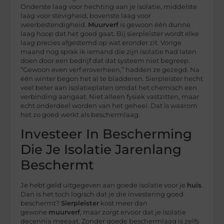
Onderste laag voor hechting aan je isolatie, middelste
laag voor stevigheid, bovenste laag voor
weerbestendigheid.
Muurverf
is gewoon één dunne
laag hoop dat het goed gaat. Bij sierpleister wordt elke
laag precies afgestemd op wat eronder zit. Vorige
maand nog sprak ik iemand die zijn isolatie had laten
doen door een bedrijf dat dat systeem niet begreep.
“Gewoon even verf eroverheen,” hadden ze gezegd. Na
één winter begon het al te bladderen. Sierpleister hecht
veel beter aan isolatieplaten omdat het chemisch een
verbinding aangaat. Niet alleen fysiek vastzitten, maar
echt onderdeel worden van het geheel. Dat is waarom
het zo goed werkt als beschermlaag.
Investeer In Bescherming
Die Je Isolatie Jarenlang
Beschermt
Je hebt geld uitgegeven aan goede isolatie voor je
huis
.
Dan is het toch logisch dat je die investering goed
beschermt?
Sierpleister
kost meer dan
gewone
muurverf
, maar zorgt ervoor dat je isolatie
decennia meeaat. Zonder goede beschermlaag is zelfs