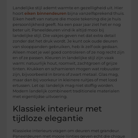
Landelijke stijl ademt warmte en gezelligheid uit. Hier
hoort
eiken binnendeuren
bijna vanzelfsprekend thuis.
Eiken heeft van nature die mooie tekening die je huis
persoonlijkheid geeft. Na een paar jaar ziet het er nog
beter uit. Paneeldeuren vind ik altijd mooi bij
landelijke stijl. Die vakjes geven net dat extra detail
zonder dat het druk wordt. Je kunt ook oude deuren
van slooppanden gebruiken, heb ik zelf ook gedaan.
Alleen moet je wel goed controleren of ze nog recht zijn
en of ze passen. Kleuren in landelijke stijl zijn vaak
warm: natuurlijk hout, roomwit, zachtgroen of grijze
tinten. Krukken en scharnieren mogen wat robuuster
zijn, bijvoorbeeld in brons of zwart metaal. Glas mag,
maar dan bij voorkeur in kleinere ruitjes of met lood
ertussen. Let op: landelijk mag niet stoffig worden.
Modern landelijk combineert traditionele materialen
met eigentijdse uitvoering.
Klassiek interieur met
tijdloze elegantie
Klassieke interieurs vragen om deuren met grandeur.
Paneeldeuren met mooie lijntjes geven echt die chique