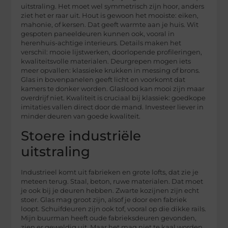
uitstraling. Het moet wel symmetrisch zijn hoor, anders
ziet het er raar uit. Hout is gewoon het mooiste: eiken,
mahonie, of kersen. Dat geeft warmte aan je huis. Wit
gespoten paneeldeuren kunnen ook, vooral in
herenhuis-achtige interieurs. Details maken het
verschil: mooie lijstwerken, doorlopende profileringen,
kwaliteitsvolle materialen. Deurgrepen mogen iets
meer opvallen: klassieke krukken in messing of brons.
Glas in bovenpanelen geeft licht en voorkomt dat
kamers te donker worden. Glaslood kan mooi zijn maar
overdrijf niet. Kwaliteit is cruciaal bij klassiek: goedkope
imitaties vallen direct door de mand. Investeer liever in
minder deuren van goede kwaliteit.
Stoere industriële
uitstraling
Industrieel komt uit fabrieken en grote lofts, dat zie je
meteen terug. Staal, beton, ruwe materialen. Dat moet
je ook bij je deuren hebben. Zwarte kozijnen zijn echt
stoer. Glas mag groot zijn, alsof je door een fabriek
loopt. Schuifdeuren zijn ook tof, vooral op die dikke rails.
Mijn buurman heeft oude fabrieksdeuren gevonden,
zien er geweldig uit. Maar het mag niet te kaal worden.