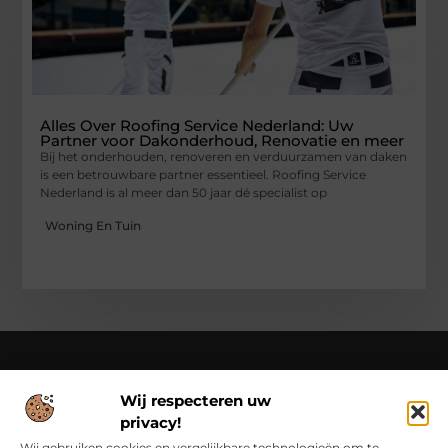
Alles Over Roofing Service Nederland: Uw
Partner voor Dakonderhoud, Renovatie en meer
Bij het onderhouden, renoveren en verduurzamen van daken
is een betrouwbare partner essentieel. Roofing Service
Nederland is al meer dan 50 jaar dé specialist op
Woning En Tuin
Wij respecteren uw
Over Class Actions
privacy!
Classactions.nl – Van dagelijkse inspiratie tot bijzondere
verhalen.
Verken artikelen en blogs die je informeren,
Wij gebruiken cookies en vergelijkbare technologieën om te