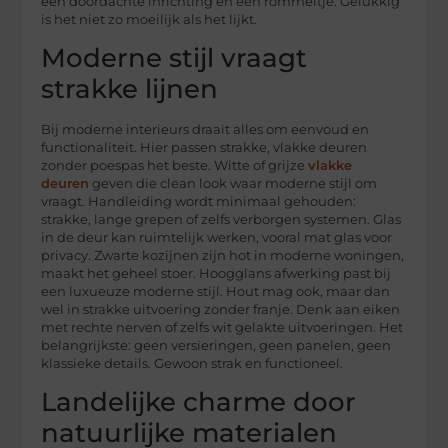
een doordachte inrichting en een rommeltje. Gelukkig
is het niet zo moeilijk als het lijkt.
Moderne stijl vraagt
strakke lijnen
Bij moderne interieurs draait alles om eenvoud en
functionaliteit. Hier passen strakke, vlakke deuren
zonder poespas het beste. Witte of grijze
vlakke
deuren
geven die clean look waar moderne stijl om
vraagt. Handleiding wordt minimaal gehouden:
strakke, lange grepen of zelfs verborgen systemen. Glas
in de deur kan ruimtelijk werken, vooral mat glas voor
privacy. Zwarte kozijnen zijn hot in moderne woningen,
maakt het geheel stoer. Hoogglans afwerking past bij
een luxueuze moderne stijl. Hout mag ook, maar dan
wel in strakke uitvoering zonder franje. Denk aan eiken
met rechte nerven of zelfs wit gelakte uitvoeringen. Het
belangrijkste: geen versieringen, geen panelen, geen
klassieke details. Gewoon strak en functioneel.
Landelijke charme door
natuurlijke materialen