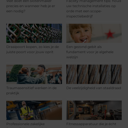
Wat doet een slotenmaker
Facility management tips: houd
precies en wanneer heb je er
uw technische installaties op
een nodig?
orde met een scope-
inspectiebedrijf
Draaipoort kopen, zo kies je de
Een gezond gebit als
juiste poort voor jouw oprit
fundament voor je algehele
welzijn
Traumasensitief werken in de
De veelzijdigheid van staaldraad
praktijk
Professionele zakelijke
Fitnessapparatuur die je écht