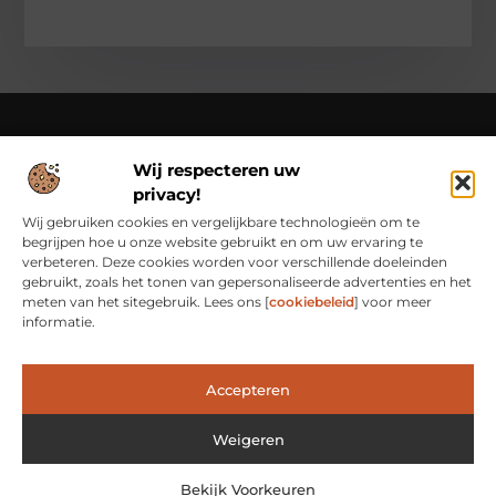
Wij respecteren uw
Over Class Actions
privacy!
Classactions.nl – Van dagelijkse inspiratie tot bijzondere
verhalen.
Verken artikelen en blogs die je informeren,
Wij gebruiken cookies en vergelijkbare technologieën om te
inspireren en bewust maken van alles wat er speelt in de
begrijpen hoe u onze website gebruikt en om uw ervaring te
wereld.
verbeteren. Deze cookies worden voor verschillende doeleinden
gebruikt, zoals het tonen van gepersonaliseerde advertenties en het
Bericht categorie
meten van het sitegebruik. Lees ons [
cookiebeleid
] voor meer
informatie.
Main Links
Accepteren
Waarom Goede Backlinks het Geheim Zijn van Online Succes
Hoe Je Met Linkbuilding Geld Kunt Verdienen: Een Praktische Kijk
Weigeren
Bekijk Voorkeuren