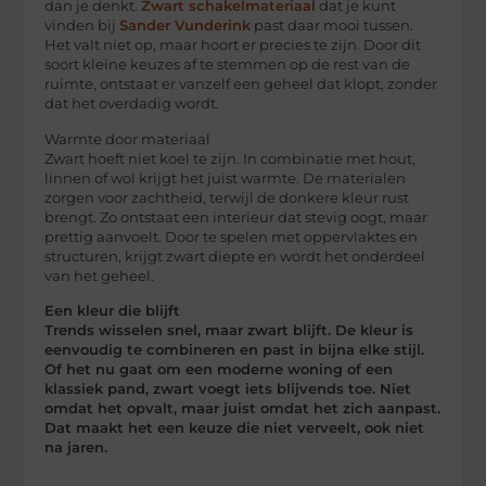
dan je denkt.
Zwart schakelmateriaal
dat je kunt
vinden bij
Sander Vunderink
past daar mooi tussen.
Het valt niet op, maar hoort er precies te zijn. Door dit
soort kleine keuzes af te stemmen op de rest van de
ruimte, ontstaat er vanzelf een geheel dat klopt, zonder
dat het overdadig wordt.
Warmte door materiaal
Zwart hoeft niet koel te zijn. In combinatie met hout,
linnen of wol krijgt het juist warmte. De materialen
zorgen voor zachtheid, terwijl de donkere kleur rust
brengt. Zo ontstaat een interieur dat stevig oogt, maar
prettig aanvoelt. Door te spelen met oppervlaktes en
structuren, krijgt zwart diepte en wordt het onderdeel
van het geheel.
Een kleur die blijft
Trends wisselen snel, maar zwart blijft. De kleur is
eenvoudig te combineren en past in bijna elke stijl.
Of het nu gaat om een moderne woning of een
klassiek pand, zwart voegt iets blijvends toe. Niet
omdat het opvalt, maar juist omdat het zich aanpast.
Dat maakt het een keuze die niet verveelt, ook niet
na jaren.