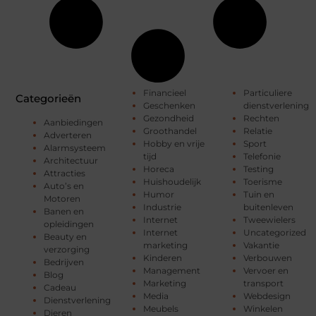
Financieel
Particuliere
Categorieën
Geschenken
dienstverlening
Gezondheid
Rechten
Aanbiedingen
Groothandel
Relatie
Adverteren
Hobby en vrije
Sport
Alarmsysteem
tijd
Telefonie
Architectuur
Horeca
Testing
Attracties
Huishoudelijk
Toerisme
Auto’s en
Humor
Tuin en
Motoren
Industrie
buitenleven
Banen en
Internet
Tweewielers
opleidingen
Internet
Uncategorized
Beauty en
marketing
Vakantie
verzorging
Kinderen
Verbouwen
Bedrijven
Management
Vervoer en
Blog
Marketing
transport
Cadeau
Media
Webdesign
Dienstverlening
Meubels
Winkelen
Dieren