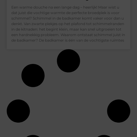
Een warme douche na een lange dag – heerlijk! Maar wist u
dat juist die vochtige warmte de perfecte broedplek is voor
schimmel? Schimmel in de badkamer komt vaker voor dan u
denkt. Van zwarte plekjes op het plafond tot schimmelranden
in de kitnaden: het begint klein, maar kan snel uitgroeien tot
een hardnekkig probleem. Waarom ontstaat schimmel juist in
de badkamer? De badkamer is één van de vochtigste ruimtes