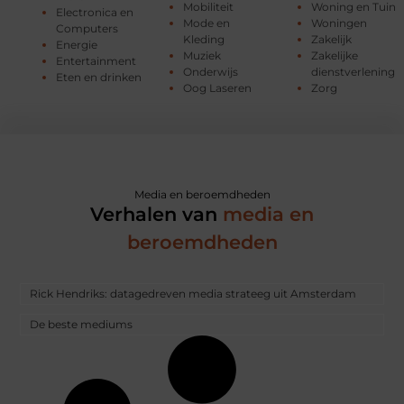
Mobiliteit
Woning en Tuin
Electronica en
Mode en
Woningen
Computers
Kleding
Zakelijk
Energie
Muziek
Zakelijke
Entertainment
Onderwijs
dienstverlening
Eten en drinken
Oog Laseren
Zorg
Media en beroemdheden
Verhalen van
media en
beroemdheden
Rick Hendriks: datagedreven media strateeg uit Amsterdam
De beste mediums