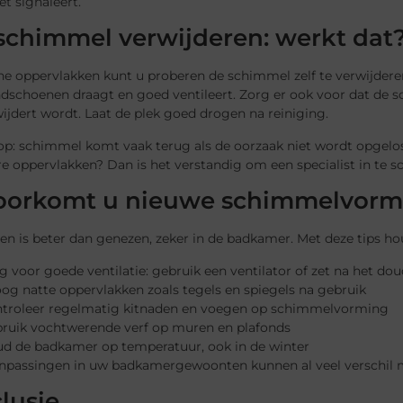
et signaleert.
 schimmel verwijderen: werkt dat
ne oppervlakken kunt u proberen de schimmel zelf te verwijderen
ndschoenen draagt en goed ventileert. Zorg er ook voor dat d
ijdert wordt. Laat de plek goed drogen na reiniging.
op: schimmel komt vaak terug als de oorzaak niet wordt opgelos
e oppervlakken? Dan is het verstandig om een specialist in te 
oorkomt u nieuwe schimmelvorm
 is beter dan genezen, zeker in de badkamer. Met deze tips hou
g voor goede ventilatie: gebruik een ventilator of zet na het d
og natte oppervlakken zoals tegels en spiegels na gebruik
troleer regelmatig kitnaden en voegen op schimmelvorming
ruik vochtwerende verf op muren en plafonds
d de badkamer op temperatuur, ook in de winter
anpassingen in uw badkamergewoonten kunnen al veel verschil 
lusie