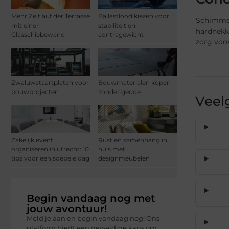
Mehr Zeit auf der Terrasse
Ballastlood kiezen voor
Schimmel
mit einer
stabiliteit en
hardnekki
Glasschiebewand
contragewicht
zorg voo
Zwaluwstaartplaten voor
Bouwmaterialen kopen
bouwprojecten
zonder gedoe
Veel
Zakelijk event
Rust en samenhang in
organiseren in utrecht: 10
huis met
tips voor een soepele dag
designmeubelen
Begin vandaag nog met
jouw avontuur!
Meld je aan en begin vandaag nog! Ons
platform biedt een geweldige kans om