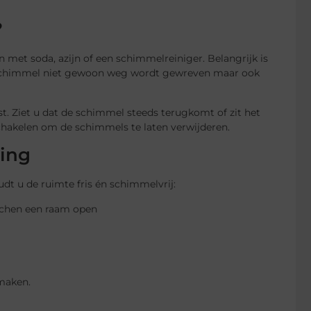
?
 met soda, azijn of een schimmelreiniger. Belangrijk is
e schimmel niet gewoon weg wordt gewreven maar ook
t. Ziet u dat de schimmel steeds terugkomt of zit het
schakelen om de schimmels te laten verwijderen.
ing
dt u de ruimte fris én schimmelvrij:
ouchen een raam open
maken.