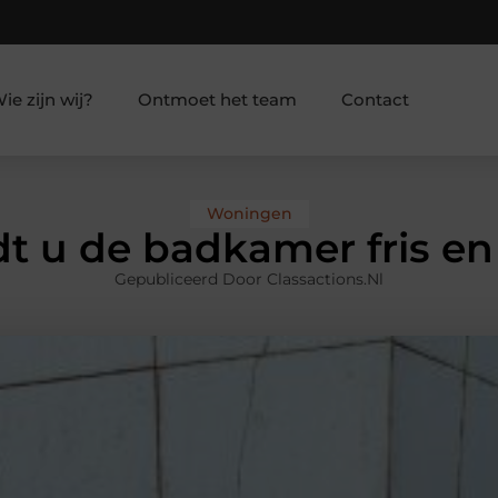
ie zijn wij?
Ontmoet het team
Contact
Woningen
t u de badkamer fris e
Gepubliceerd Door Classactions.nl