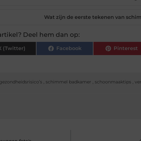
Wat zijn de eerste tekenen van sch
rtikel? Deel hem dan op:
X (Twitter)
Facebook
Pinterest
gezondheidsrisico’s
,
schimmel badkamer
,
schoonmaaktips
,
ven