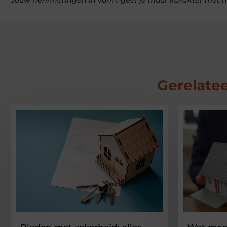
Jouw herinneringen in vorm: geef je muur karakter met h
Gerelatee