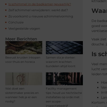
kitnaden:
Is schimmel in de badkamer gevaarlijk?
Waar
Zelf schimmel verwijderen: werkt dat?
Zo voorkomt u nieuwe schimmelvorming
De badkam
Conclusie
goed wor
Veelgestelde vragen
ventilat
Meer Berichten
Vaak ziet
douche. Z
Is s
Bewust kruiden inkopen
Samen sta je sterker:
voor thuis en horeca
waarom krachten
Veel mens
bundelen altijd loont
lucht ver
leiden tot
Hoe
Ver
Wat doet een
Facility management
Irr
slotenmaker precies en
tips: houd uw technische
wanneer heb je er een
installaties op orde met
Lan
nodig?
een scope-
Kortom: s
inspectiebedrijf