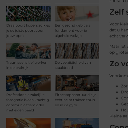
zodra u h
Zelf
Voor klei
Draaipoort kopen, zo kies
Een gezond gebit als
dat u ha
je de juiste poort voor
fundament voor je
jouw oprit
algehele welzijn
echt verw
Maar let 
op groter
Zo v
Traumasensitief werken
De veelzijdigheid van
in de praktijk
staaldraad
Voorkomen
Zor
Dro
Professionele zakelijke
Fitnessapparatuur die je
Con
fotografie is een krachtig
écht helpt trainen thuis
Geb
communicatiemiddel
en in de gym
Hou
met eigen beeld
Kleine a
Conc