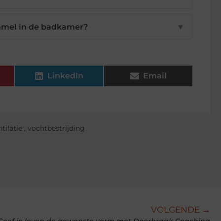
immel in de badkamer?
▼
LinkedIn
Email
tilatie
,
vochtbestrijding
VOLGENDE →