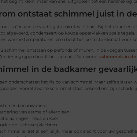
 het begint klein, maar kan snel uitgroeien tot een hardnekkig 
om ontstaat schimmel juist in d
er is één van de vochtigste ruimtes in huis. Bij het douchen of 
dt afgevoerd, condenseert op koude oppervlakken zoals tegels,
ie en warme temperaturen, en u hebt het perfecte klimaat voor 
 u schimmel ontstaan op plafonds of muren, in de voegen tussen
onder ingrijpen breidt het zich uit. Dan wordt
schimmels in de
chimmel in de badkamer gevaarlij
en onderschatten het risico van schimmel. Maar zelfs als u er 
spreiden. Vooral zwarte schimmel staat bekend om zijn schadeli
:
sten en benauwdheid
ergering van astma of allergieën
itatie aan ogen, neus en keel
gdurige luchtwegklachten
chimmel is niet alleen lelijk, maar ook slecht voor uw gezondh