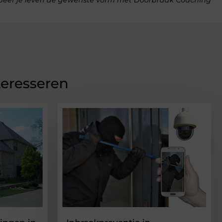
Geef je leven de gewenste vorm met Doorbraak Coaching
teresseren