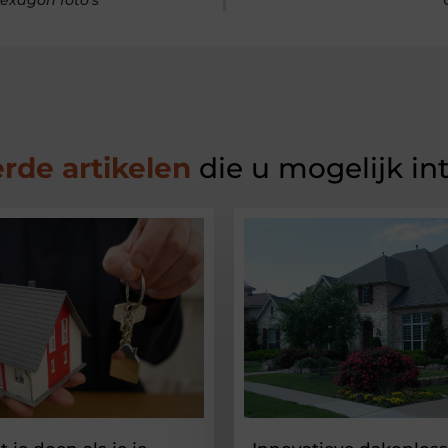
exagon foto's
rde artikelen
die u mogelijk in