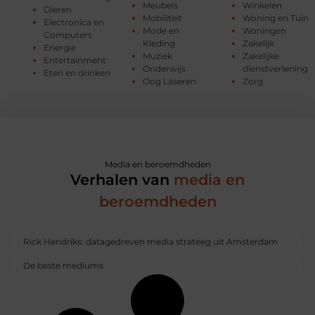
Meubels
Winkelen
Dieren
Mobiliteit
Woning en Tuin
Electronica en
Mode en
Woningen
Computers
Kleding
Zakelijk
Energie
Muziek
Zakelijke
Entertainment
Onderwijs
dienstverlening
Eten en drinken
Oog Laseren
Zorg
Media en beroemdheden
Verhalen van
media en
beroemdheden
Rick Hendriks: datagedreven media strateeg uit Amsterdam
De beste mediums