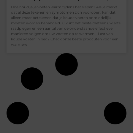
Hoe houd je je voeten warm tijdens het slapen? Als je merkt
dat al deze tekenen en symptomen zich voordoen, kan dat
alleen maar betekenen dat je koude voeten onmiddellijk
moeten worden behandeld. U kunt het beste meteen uw arts
raadplegen en een aantal van de onderstaande effectieve
manieren volgen om uw voeten op te warmen. Last van
koude voeten in bed? Check onze beste prodcuten voor een
warmere