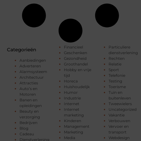
Financieel
Particuliere
Categorieën
Geschenken
dienstverlening
Gezondheid
Rechten
Aanbiedingen
Groothandel
Relatie
Adverteren
Hobby en vrije
Sport
Alarmsysteem
tijd
Telefonie
Architectuur
Horeca
Testing
Attracties
Huishoudelijk
Toerisme
Auto’s en
Humor
Tuin en
Motoren
Industrie
buitenleven
Banen en
Internet
Tweewielers
opleidingen
Internet
Uncategorized
Beauty en
marketing
Vakantie
verzorging
Kinderen
Verbouwen
Bedrijven
Management
Vervoer en
Blog
Marketing
transport
Cadeau
Media
Webdesign
Dienstverlening