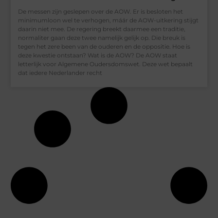
De messen zijn geslepen over de AOW. Er is besloten het
minimumloon wel te verhogen, máár de AOW-uitkering stijgt
daarin niet mee. De regering breekt daarmee een traditie,
normaliter gaan deze twee namelijk gelijk op. Die breuk is
tegen het zere been van de ouderen en de oppositie. Hoe is
deze kwestie ontstaan? Wat is de AOW? De AOW staat
letterlijk voor Algemene Oudersdomswet. Deze wet bepaalt
dat iedere Nederlander recht