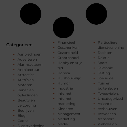
Financieel
Particuliere
Categorieën
Geschenken
dienstverlening
Gezondheid
Rechten
Aanbiedingen
Groothandel
Relatie
Adverteren
Hobby en vrije
Sport
Alarmsysteem
tijd
Telefonie
Architectuur
Horeca
Testing
Attracties
Huishoudelijk
Toerisme
Auto’s en
Humor
Tuin en
Motoren
Industrie
buitenleven
Banen en
Internet
Tweewielers
opleidingen
Internet
Uncategorized
Beauty en
marketing
Vakantie
verzorging
Kinderen
Verbouwen
Bedrijven
Management
Vervoer en
Blog
Marketing
transport
Cadeau
Media
Webdesign
Dienstverlening