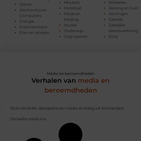
Meubels
Winkelen
Dieren
Mobiliteit
Woning en Tuin
Electronica en
Mode en
Woningen
Computers
Kleding
Zakelijk
Energie
Muziek
Zakelijke
Entertainment
Onderwijs
dienstverlening
Eten en drinken
Oog Laseren
Zorg
Media en beroemdheden
Verhalen van
media en
beroemdheden
Rick Hendriks: datagedreven media strateeg uit Amsterdam
De beste mediums