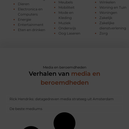
Meubels
Winkelen
Dieren
Mobiliteit
Woning en Tuin
Electronica en
Mode en
Woningen
Computers
Kleding
Zakelijk
Energie
Muziek
Zakelijke
Entertainment
Onderwijs
dienstverlening
Eten en drinken
Oog Laseren
Zorg
Media en beroemdheden
Verhalen van
media en
beroemdheden
Rick Hendriks: datagedreven media strateeg uit Amsterdam
De beste mediums