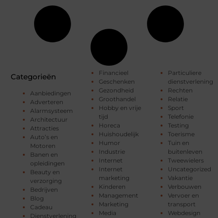
Financieel
Particuliere
Categorieën
Geschenken
dienstverlening
Gezondheid
Rechten
Aanbiedingen
Groothandel
Relatie
Adverteren
Hobby en vrije
Sport
Alarmsysteem
tijd
Telefonie
Architectuur
Horeca
Testing
Attracties
Huishoudelijk
Toerisme
Auto’s en
Humor
Tuin en
Motoren
Industrie
buitenleven
Banen en
Internet
Tweewielers
opleidingen
Internet
Uncategorized
Beauty en
marketing
Vakantie
verzorging
Kinderen
Verbouwen
Bedrijven
Management
Vervoer en
Blog
Marketing
transport
Cadeau
Media
Webdesign
Dienstverlening