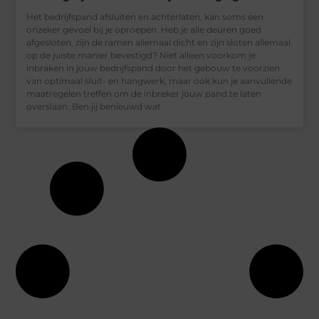
Het bedrijfspand afsluiten en achterlaten, kan soms een
onzeker gevoel bij je oproepen. Heb je alle deuren goed
afgesloten, zijn de ramen allemaal dicht en zijn sloten allemaal
op de juiste manier bevestigd? Niet alleen voorkom je
inbraken in jouw bedrijfspand door het gebouw te voorzien
van optimaal sluit- en hangwerk, maar ook kun je aanvullende
maatregelen treffen om de inbreker jouw pand te laten
overslaan. Ben jij benieuwd wat