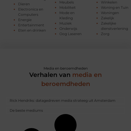
Meubels
Winkelen
Dieren
Mobiliteit
Woning en Tuin
Electronica en
Mode en
Woningen
Computers
Kleding
Zakelijk
Energie
Muziek
Zakelijke
Entertainment
Onderwijs
dienstverlening
Eten en drinken
Oog Laseren
Zorg
Media en beroemdheden
Verhalen van
media en
beroemdheden
Rick Hendriks: datagedreven media strateeg uit Amsterdam
De beste mediums