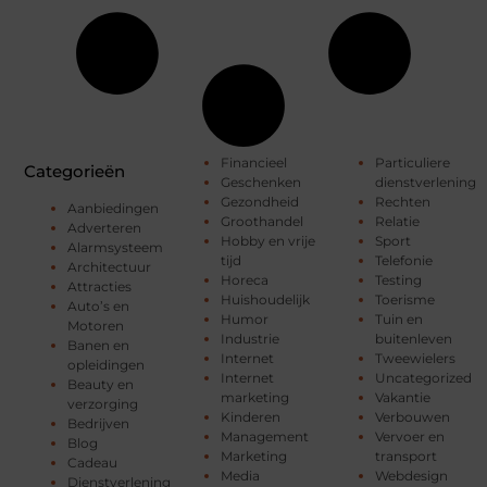
Financieel
Particuliere
Categorieën
Geschenken
dienstverlening
Gezondheid
Rechten
Aanbiedingen
Groothandel
Relatie
Adverteren
Hobby en vrije
Sport
Alarmsysteem
tijd
Telefonie
Architectuur
Horeca
Testing
Attracties
Huishoudelijk
Toerisme
Auto’s en
Humor
Tuin en
Motoren
Industrie
buitenleven
Banen en
Internet
Tweewielers
opleidingen
Internet
Uncategorized
Beauty en
marketing
Vakantie
verzorging
Kinderen
Verbouwen
Bedrijven
Management
Vervoer en
Blog
Marketing
transport
Cadeau
Media
Webdesign
Dienstverlening