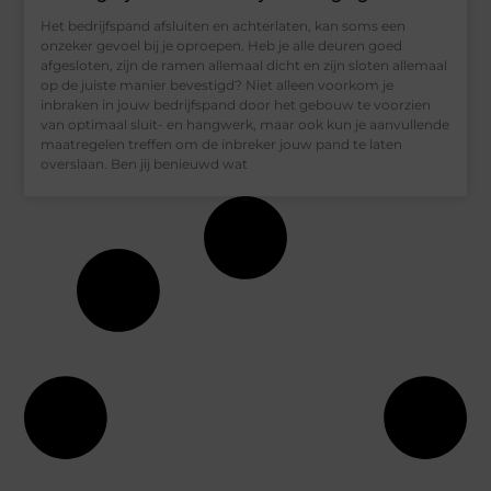
Het bedrijfspand afsluiten en achterlaten, kan soms een
onzeker gevoel bij je oproepen. Heb je alle deuren goed
afgesloten, zijn de ramen allemaal dicht en zijn sloten allemaal
op de juiste manier bevestigd? Niet alleen voorkom je
inbraken in jouw bedrijfspand door het gebouw te voorzien
van optimaal sluit- en hangwerk, maar ook kun je aanvullende
maatregelen treffen om de inbreker jouw pand te laten
overslaan. Ben jij benieuwd wat