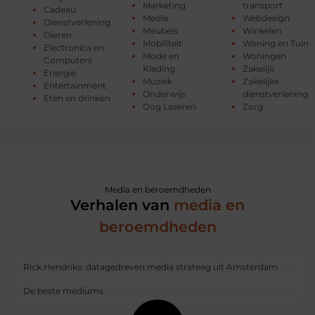
Marketing
transport
Cadeau
Media
Webdesign
Dienstverlening
Meubels
Winkelen
Dieren
Mobiliteit
Woning en Tuin
Electronica en
Mode en
Woningen
Computers
Kleding
Zakelijk
Energie
Muziek
Zakelijke
Entertainment
Onderwijs
dienstverlening
Eten en drinken
Oog Laseren
Zorg
Media en beroemdheden
Verhalen van
media en
beroemdheden
Rick Hendriks: datagedreven media strateeg uit Amsterdam
De beste mediums