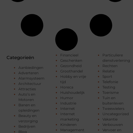
Financieel
Particuliere
Categorieën
Geschenken
dienstverlening
Gezondheid
Rechten
Aanbiedingen
Groothandel
Relatie
Adverteren
Hobby en vrije
Sport
Alarmsysteem
tijd
Telefonie
Architectuur
Horeca
Testing
Attracties
Huishoudelijk
Toerisme
Auto’s en
Humor
Tuin en
Motoren
Industrie
buitenleven
Banen en
Internet
Tweewielers
opleidingen
Internet
Uncategorized
Beauty en
marketing
Vakantie
verzorging
Kinderen
Verbouwen
Bedrijven
Management
Vervoer en
Blog