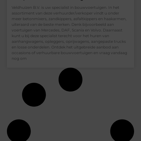
Veldhuizen B.V. is uw specialist in bouwvoertuigen. In het
assortiment van deze verhuurder/verkoper vindt u onder
meer betonmixers, zandkippers, asfaltkippers en haakarmen,
uiteraard van de beste merken. Denk bijvoorbeeld aan
voertuigen van Mercedes, DAF, Scania en Volvo. Daarnaast
kunt u bij deze specialist terecht voor het huren van
aanhangwagens, opleggers, oprijwagens, aangepaste trucks
en losse onderdelen. Ontdek het uitgebreide aanbod aan
occasions of verhuurbare bouwvoertuigen en vraag vandaag
nog om