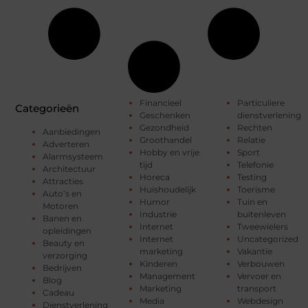
Financieel
Particuliere
Categorieën
Geschenken
dienstverlening
Gezondheid
Rechten
Aanbiedingen
Groothandel
Relatie
Adverteren
Hobby en vrije
Sport
Alarmsysteem
tijd
Telefonie
Architectuur
Horeca
Testing
Attracties
Huishoudelijk
Toerisme
Auto’s en
Humor
Tuin en
Motoren
Industrie
buitenleven
Banen en
Internet
Tweewielers
opleidingen
Internet
Uncategorized
Beauty en
marketing
Vakantie
verzorging
Kinderen
Verbouwen
Bedrijven
Management
Vervoer en
Blog
Marketing
transport
Cadeau
Media
Webdesign
Dienstverlening