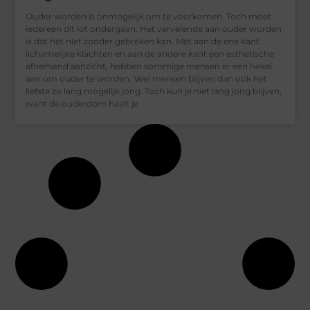
Ouder worden is onmogelijk om te voorkomen. Toch moet
iedereen dit lot ondergaan. Het vervelende aan ouder worden
is dat het niet zonder gebreken kan. Met aan de ene kant
lichamelijke klachten en aan de andere kant een esthetische
afnemend aanzicht, hebben sommige mensen er een hekel
aan om ouder te worden. Veel mensen blijven dan ook het
liefste zo lang mogelijk jong. Toch kun je niet lang jong blijven,
want de ouderdom haalt je