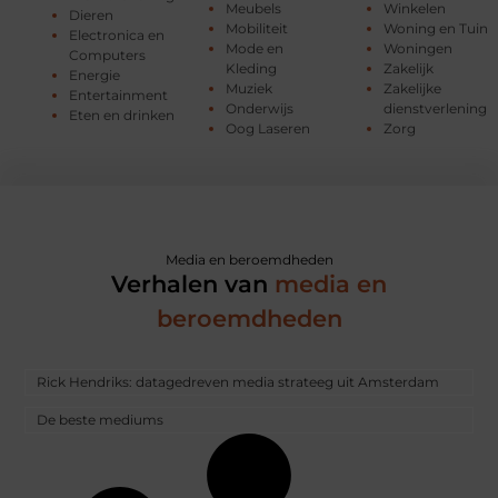
Meubels
Winkelen
Dieren
Mobiliteit
Woning en Tuin
Electronica en
Mode en
Woningen
Computers
Kleding
Zakelijk
Energie
Muziek
Zakelijke
Entertainment
Onderwijs
dienstverlening
Eten en drinken
Oog Laseren
Zorg
Media en beroemdheden
Verhalen van
media en
beroemdheden
Rick Hendriks: datagedreven media strateeg uit Amsterdam
De beste mediums