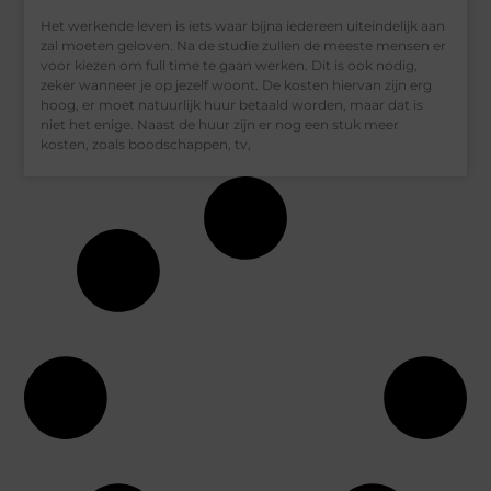
Het werkende leven is iets waar bijna iedereen uiteindelijk aan
zal moeten geloven. Na de studie zullen de meeste mensen er
voor kiezen om full time te gaan werken. Dit is ook nodig,
zeker wanneer je op jezelf woont. De kosten hiervan zijn erg
hoog, er moet natuurlijk huur betaald worden, maar dat is
niet het enige. Naast de huur zijn er nog een stuk meer
kosten, zoals boodschappen, tv,