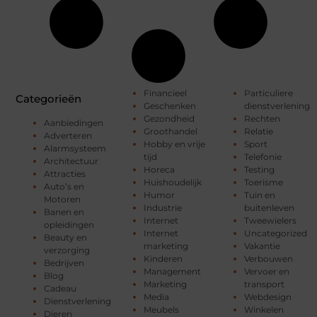
Financieel
Particuliere
Categorieën
Geschenken
dienstverlening
Gezondheid
Rechten
Aanbiedingen
Groothandel
Relatie
Adverteren
Hobby en vrije
Sport
Alarmsysteem
tijd
Telefonie
Architectuur
Horeca
Testing
Attracties
Huishoudelijk
Toerisme
Auto’s en
Humor
Tuin en
Motoren
Industrie
buitenleven
Banen en
Internet
Tweewielers
opleidingen
Internet
Uncategorized
Beauty en
marketing
Vakantie
verzorging
Kinderen
Verbouwen
Bedrijven
Management
Vervoer en
Blog
Marketing
transport
Cadeau
Media
Webdesign
Dienstverlening
Meubels
Winkelen
Dieren