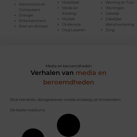
Mobiliteit
Woning en Tuin
Electronica en
Mode en
Woningen
Computers
Kleding
Zakelijk
Energie
Muziek
Zakelijke
Entertainment
Onderwijs
dienstverlening
Eten en drinken
Oog Laseren
Zorg
Media en beroemdheden
Verhalen van
media en
beroemdheden
Rick Hendriks: datagedreven media strateeg uit Amsterdam
De beste mediums