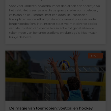
Voor veel kinderen is voetbal meer dan alleen een spelletje op
het veld. Het is een passie die ze graag in elke vorm beleven,
zelfs aan de keukentafel met een doos kleurpotloden.
Kleurplaten van voetbal zijn dan ook razend populair onder
jonge voetbalfans. Het internet staat vol met diverse opties,
van kleurplaten van voetballers in actie tot gedetailleerde
tekeningen van bekende stadions en clublogo’s. Maar waar
kun je de beste
SPORT
De magie van toernooien: voetbal en hockey