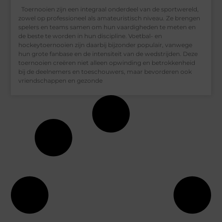
Toernooien zijn een integraal onderdeel van de sportwereld,
zowel op professioneel als amateuristisch niveau. Ze brengen
spelers en teams samen om hun vaardigheden te meten en
de beste te worden in hun discipline. Voetbal- en
hockeytoernooien zijn daarbij bijzonder populair, vanwege
hun grote fanbase en de intensiteit van de wedstrijden. Deze
toernooien creëren niet alleen opwinding en betrokkenheid
bij de deelnemers en toeschouwers, maar bevorderen ook
vriendschappen en gezonde