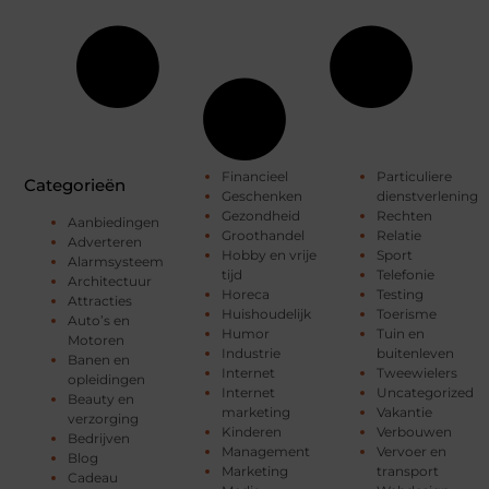
Financieel
Particuliere
Categorieën
Geschenken
dienstverlening
Gezondheid
Rechten
Aanbiedingen
Groothandel
Relatie
Adverteren
Hobby en vrije
Sport
Alarmsysteem
tijd
Telefonie
Architectuur
Horeca
Testing
Attracties
Huishoudelijk
Toerisme
Auto’s en
Humor
Tuin en
Motoren
Industrie
buitenleven
Banen en
Internet
Tweewielers
opleidingen
Internet
Uncategorized
Beauty en
marketing
Vakantie
verzorging
Kinderen
Verbouwen
Bedrijven
Management
Vervoer en
Blog
Marketing
transport
Cadeau