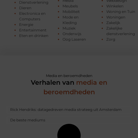
Media
Webdesign
Dienstverlening
Meubels
Winkelen
Dieren
Mobiliteit
Woning en Tuin
Electronica en
Mode en
Woningen
Computers
Kleding
Zakelijk
Energie
Muziek
Zakelijke
Entertainment
Onderwijs
dienstverlening
Eten en drinken
Oog Laseren
Zorg
Media en beroemdheden
Verhalen van
media en
beroemdheden
Rick Hendriks: datagedreven media strateeg uit Amsterdam
De beste mediums