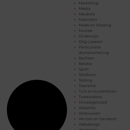
Marketing
Media
Meubels
Mobiliteit
Mode en Kleding
Muziek
Onderwijs
Oog Laseren
Particuliere
dienstverlening
Rechten
Relatie
Sport
Telefonie
Testing
Toerisme
Tuin en buitenleven
Tweewielers
Uncategorized
Vakantie
Verbouwen
Vervoer en transport
Webdesign
Winkelen