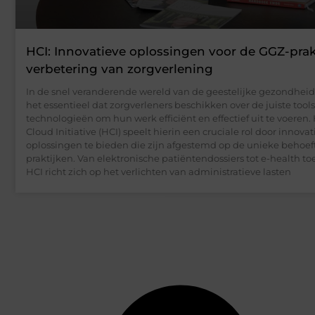
HCI: Innovatieve oplossingen voor de GGZ-prak
verbetering van zorgverlening
In de snel veranderende wereld van de geestelijke gezondheids
het essentieel dat zorgverleners beschikken over de juiste tool
technologieën om hun werk efficiënt en effectief uit te voeren.
Cloud Initiative (HCI) speelt hierin een cruciale rol door innova
oplossingen te bieden die zijn afgestemd op de unieke behoe
praktijken. Van elektronische patiëntendossiers tot e-health t
HCI richt zich op het verlichten van administratieve lasten