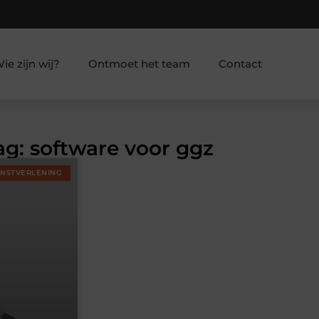
ie zijn wij?
Ontmoet het team
Contact
ag: software voor ggz
ENSTVERLENING