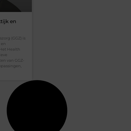
tijk en
zorg (GGZ) is
s en
 Het Health
tieve
ften van GGZ-
oepassingen,