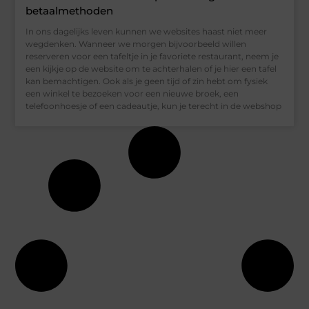
betaalmethoden
In ons dagelijks leven kunnen we websites haast niet meer
wegdenken. Wanneer we morgen bijvoorbeeld willen
reserveren voor een tafeltje in je favoriete restaurant, neem je
een kijkje op de website om te achterhalen of je hier een tafel
kan bemachtigen. Ook als je geen tijd of zin hebt om fysiek
een winkel te bezoeken voor een nieuwe broek, een
telefoonhoesje of een cadeautje, kun je terecht in de webshop