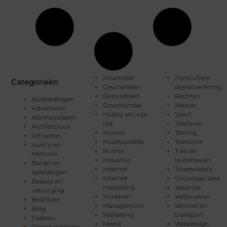
Financieel
Particuliere
Categorieën
Geschenken
dienstverlening
Gezondheid
Rechten
Aanbiedingen
Groothandel
Relatie
Adverteren
Hobby en vrije
Sport
Alarmsysteem
tijd
Telefonie
Architectuur
Horeca
Testing
Attracties
Huishoudelijk
Toerisme
Auto’s en
Humor
Tuin en
Motoren
Industrie
buitenleven
Banen en
Internet
Tweewielers
opleidingen
Internet
Uncategorized
Beauty en
marketing
Vakantie
verzorging
Kinderen
Verbouwen
Bedrijven
Management
Vervoer en
Blog
Marketing
transport
Cadeau
Media
Webdesign
Dienstverlening