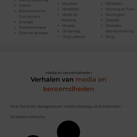
Meubels
Winkelen
Dieren
Mobiliteit
Woning en Tuin
Electronica en
Mode en
Woningen
Computers
Kleding
Zakelijk
Energie
Muziek
Zakelijke
Entertainment
Onderwijs
dienstverlening
Eten en drinken
Oog Laseren
Zorg
Media en beroemdheden
Verhalen van
media en
beroemdheden
Rick Hendriks: datagedreven media strateeg uit Amsterdam
De beste mediums