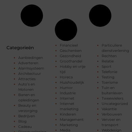
Financieel
Particuliere
Categorieën
Geschenken
dienstverlening
Gezondheid
Rechten
Aanbiedingen
Groothandel
Relatie
Adverteren
Hobby en vrije
Sport
Alarmsysteem
tijd
Telefonie
Architectuur
Horeca
Testing
Attracties
Huishoudelijk
Toerisme
Auto’s en
Humor
Tuin en
Motoren
Industrie
buitenleven
Banen en
Internet
Tweewielers
opleidingen
Internet
Uncategorized
Beauty en
marketing
Vakantie
verzorging
Kinderen
Verbouwen
Bedrijven
Management
Vervoer en
Blog
Marketing
transport
Cadeau
Media
Webdesign
Dienstverlening