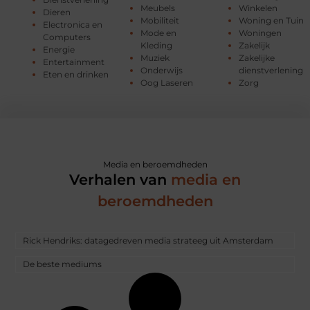
Meubels
Winkelen
Dieren
Mobiliteit
Woning en Tuin
Electronica en
Mode en
Woningen
Computers
Kleding
Zakelijk
Energie
Muziek
Zakelijke
Entertainment
Onderwijs
dienstverlening
Eten en drinken
Oog Laseren
Zorg
Media en beroemdheden
Verhalen van
media en
beroemdheden
Rick Hendriks: datagedreven media strateeg uit Amsterdam
De beste mediums