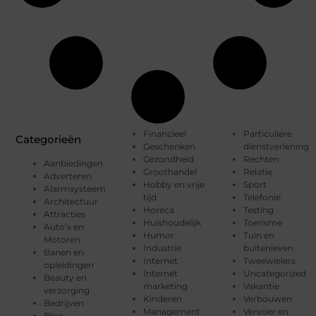
Financieel
Particuliere
Categorieën
Geschenken
dienstverlening
Gezondheid
Rechten
Aanbiedingen
Groothandel
Relatie
Adverteren
Hobby en vrije
Sport
Alarmsysteem
tijd
Telefonie
Architectuur
Horeca
Testing
Attracties
Huishoudelijk
Toerisme
Auto’s en
Humor
Tuin en
Motoren
Industrie
buitenleven
Banen en
Internet
Tweewielers
opleidingen
Internet
Uncategorized
Beauty en
marketing
Vakantie
verzorging
Kinderen
Verbouwen
Bedrijven
Management
Vervoer en
Blog