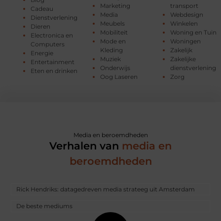
Marketing
transport
Cadeau
Media
Webdesign
Dienstverlening
Meubels
Winkelen
Dieren
Mobiliteit
Woning en Tuin
Electronica en
Mode en
Woningen
Computers
Kleding
Zakelijk
Energie
Muziek
Zakelijke
Entertainment
Onderwijs
dienstverlening
Eten en drinken
Oog Laseren
Zorg
Media en beroemdheden
Verhalen van
media en
beroemdheden
Rick Hendriks: datagedreven media strateeg uit Amsterdam
De beste mediums