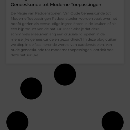
Geneeskunde tot Moderne Toepassingen
De Magie van Paddenstoelen: Van Oude Geneeskunde tot
Moderne Toepassingen Paddenstoelen worden vaak over het
hoofd gezien als eenvoudige ingrediënten in de keuken of als
een bijproduct van de natuur. Maar wist je dat deze
schimmels al eeuwenlang een cruciale rol spelen in de
menselijke geneeskunde en gezondheid? In deze blog duiken
we diep in de fascinerende wereld van paddenstoelen. Van
oude geneeskunde tot moderne toepassingen, ontdek hoe
deze natuurlijke