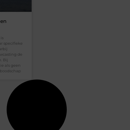
 en
is
r specifieke
rbij
owcasting de
. Bij
ie als geen
w boodschap