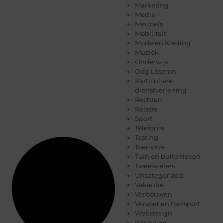
Marketing
Media
Meubels
Mobiliteit
Mode en Kleding
Muziek
Onderwijs
Oog Laseren
Particuliere
dienstverlening
Rechten
Relatie
Sport
Telefonie
Testing
Toerisme
Tuin en buitenleven
Tweewielers
Uncategorized
Vakantie
Verbouwen
Vervoer en transport
Webdesign
Winkelen