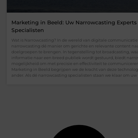
Marketing in Beeld: Uw Narrowcasting Experts
Specialisten
Wat is Narrowcasting? In de wereld van digitale communicatie 
narrowcasting dé manier om gerichte en relevante content naa
doelgroepen te brengen. In tegenstelling tot broadcasting, waa
informatie naar een breed publiek wordt gestuurd, biedt narr
mogelijkheid om met precisie en effectiviteit te communiceren
Marketing in Beeld begrijpen we de kracht van deze technolog
ander. Als dé narrowcasting specialisten staan we klaar om u