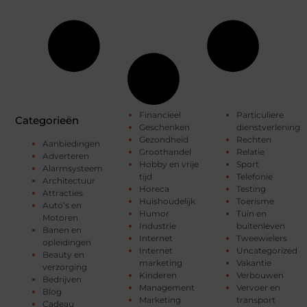
Financieel
Particuliere
Categorieën
Geschenken
dienstverlening
Gezondheid
Rechten
Aanbiedingen
Groothandel
Relatie
Adverteren
Hobby en vrije
Sport
Alarmsysteem
tijd
Telefonie
Architectuur
Horeca
Testing
Attracties
Huishoudelijk
Toerisme
Auto’s en
Humor
Tuin en
Motoren
Industrie
buitenleven
Banen en
Internet
Tweewielers
opleidingen
Internet
Uncategorized
Beauty en
marketing
Vakantie
verzorging
Kinderen
Verbouwen
Bedrijven
Management
Vervoer en
Blog
Marketing
transport
Cadeau