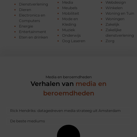
Media
Webdesign
Dienstverlening
Meubels
Winkelen
Dieren
Mobiliteit
Woning en Tuin
Electronica en
Mode en
Woningen
Computers
Kleding
Zakelijk
Energie
Muziek
Zakelijke
Entertainment
Onderwijs
dienstverlening
Eten en drinken
Oog Laseren
Zorg
Media en beroemdheden
Verhalen van
media en
beroemdheden
Rick Hendriks: datagedreven media strateeg uit Amsterdam
De beste mediums