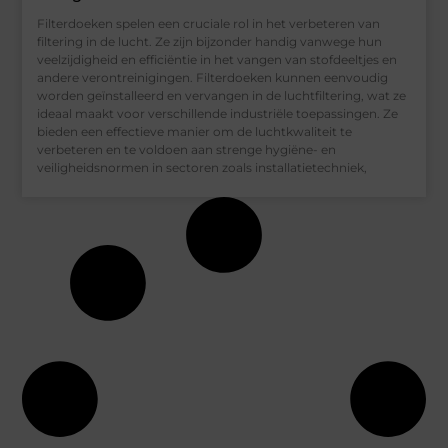
Filterdoeken spelen een cruciale rol in het verbeteren van
filtering in de lucht. Ze zijn bijzonder handig vanwege hun
veelzijdigheid en efficiëntie in het vangen van stofdeeltjes en
andere verontreinigingen. Filterdoeken kunnen eenvoudig
worden geïnstalleerd en vervangen in de luchtfiltering, wat ze
ideaal maakt voor verschillende industriële toepassingen. Ze
bieden een effectieve manier om de luchtkwaliteit te
verbeteren en te voldoen aan strenge hygiëne- en
veiligheidsnormen in sectoren zoals installatietechniek,