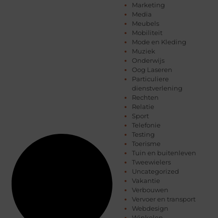
Marketing
Media
Meubels
Mobiliteit
Mode en Kleding
Muziek
Onderwijs
Oog Laseren
Particuliere
dienstverlening
Rechten
Relatie
Sport
Telefonie
Testing
Toerisme
Tuin en buitenleven
Tweewielers
Uncategorized
Vakantie
Verbouwen
Vervoer en transport
Webdesign
Winkelen