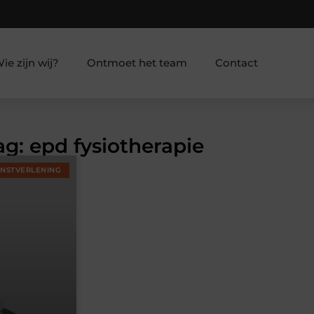
ie zijn wij?
Ontmoet het team
Contact
ag: epd fysiotherapie
ENSTVERLENING