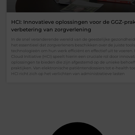
HCI: Innovatieve oplossingen voor de GGZ-prak
verbetering van zorgverlening
In de snel veranderende wereld van de geestelijke gezondheids
het essentieel dat zorgverleners beschikken over de juiste tool
technologieën om hun werk efficiënt en effectief uit te voeren.
Cloud Initiative (HCI) speelt hierin een cruciale rol door innova
oplossingen te bieden die zijn afgestemd op de unieke behoe
praktijken. Van elektronische patiëntendossiers tot e-health t
HCI richt zich op het verlichten van administratieve lasten