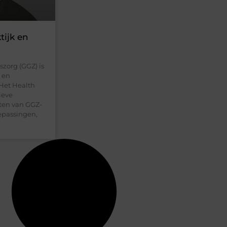
tijk en
zorg (GGZ) is
s en
 Het Health
tieve
ften van GGZ-
oepassingen,