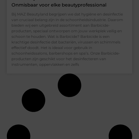
Onmisbaar voor elke beautyprofessional
Bij MAZ Beautyland begrijpen we dat hygiëne en desinfectie
van cruciaal belang zijn in de schoonheidsindustrie. Daarom
bieden wij een uitgebreid assortiment aan Barbicide-
producten, speciaal ontworpen om jouw werkplek veilig en
schoon te houden. Wat is Barbicide? Barbicide is een
krachtige desinfectie dat bacteriën, virussen en schimmels
effectief doodt. Het is ideaal voor gebruik in
schoonheidssalons, barbershops en spa’s. Onze Barbicide-
producten zijn geschikt voor het desinfecteren van
instrumenten, oppervlakken en zelfs