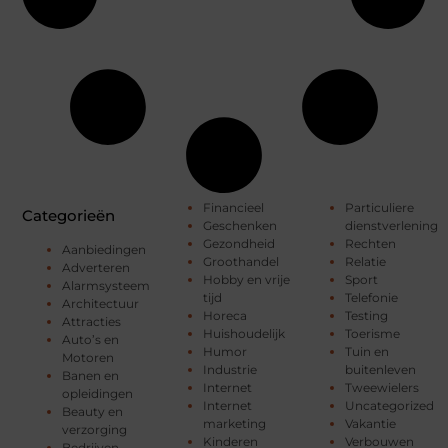
Financieel
Particuliere
Categorieën
Geschenken
dienstverlening
Gezondheid
Rechten
Aanbiedingen
Groothandel
Relatie
Adverteren
Hobby en vrije
Sport
Alarmsysteem
tijd
Telefonie
Architectuur
Horeca
Testing
Attracties
Huishoudelijk
Toerisme
Auto’s en
Humor
Tuin en
Motoren
Industrie
buitenleven
Banen en
Internet
Tweewielers
opleidingen
Internet
Uncategorized
Beauty en
marketing
Vakantie
verzorging
Kinderen
Verbouwen
Bedrijven