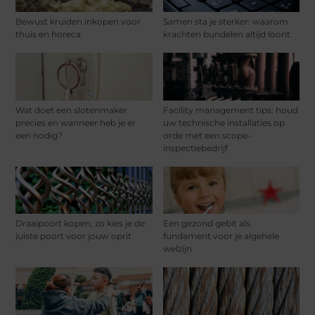
Bewust kruiden inkopen voor
Samen sta je sterker: waarom
thuis en horeca
krachten bundelen altijd loont
Wat doet een slotenmaker
Facility management tips: houd
precies en wanneer heb je er
uw technische installaties op
een nodig?
orde met een scope-
inspectiebedrijf
Draaipoort kopen, zo kies je de
Een gezond gebit als
juiste poort voor jouw oprit
fundament voor je algehele
welzijn