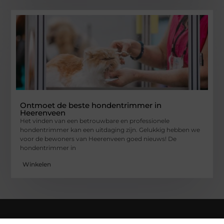
Ontmoet de beste hondentrimmer in
Heerenveen
Het vinden van een betrouwbare en professionele
hondentrimmer kan een uitdaging zijn. Gelukkig hebben we
voor de bewoners van Heerenveen goed nieuws! De
hondentrimmer in
Winkelen