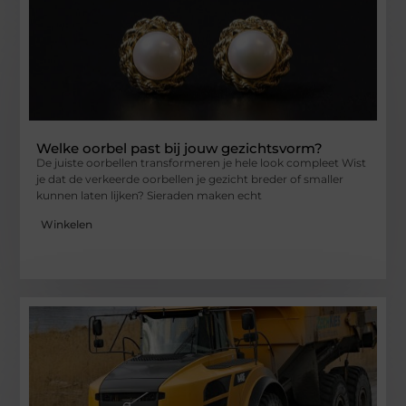
Welke oorbel past bij jouw gezichtsvorm?
De juiste oorbellen transformeren je hele look compleet Wist
je dat de verkeerde oorbellen je gezicht breder of smaller
kunnen laten lijken? Sieraden maken echt
Winkelen