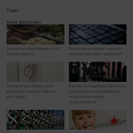
Tags:
Meer Berichten
Bewust kruiden inkopen voor
Samen sta je sterker: waarom
thuis en horeca
krachten bundelen altijd loont
Wat doet een slotenmaker
Facility management tips: houd
precies en wanneer heb je er
uw technische installaties op
een nodig?
orde met een scope-
inspectiebedrijf