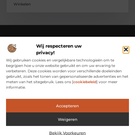
Winkelen
Wij respecteren uw
Over Class Actions
privacy!
Classactions.nl – Van dagelijkse inspiratie tot bijzondere
verhalen.
Verken artikelen en blogs die je informeren,
Wij gebruiken cookies en vergelijkbare technologieën om te
inspireren en bewust maken van alles wat er speelt in de
begrijpen hoe u onze website gebruikt en om uw ervaring te
wereld.
verbeteren. Deze cookies worden voor verschillende doeleinden
gebruikt, zoals het tonen van gepersonaliseerde advertenties en het
Bericht categorie
meten van het sitegebruik. Lees ons [
cookiebeleid
] voor meer
informatie.
Main Links
Accepteren
Waarom Goede Backlinks het Geheim Zijn van Online Succes
Hoe Je Met Linkbuilding Geld Kunt Verdienen: Een Praktische Kijk
Weigeren
Bekijk Voorkeuren