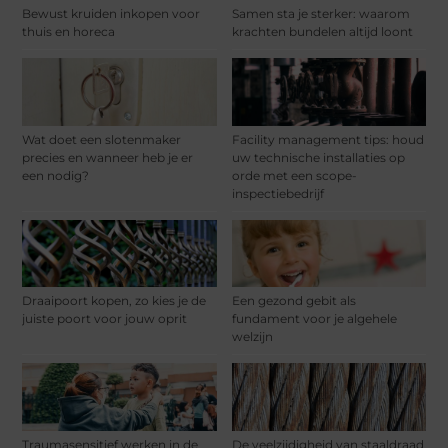
Bewust kruiden inkopen voor
Samen sta je sterker: waarom
thuis en horeca
krachten bundelen altijd loont
Wat doet een slotenmaker
Facility management tips: houd
precies en wanneer heb je er
uw technische installaties op
een nodig?
orde met een scope-
inspectiebedrijf
Draaipoort kopen, zo kies je de
Een gezond gebit als
juiste poort voor jouw oprit
fundament voor je algehele
welzijn
Traumasensitief werken in de
De veelzijdigheid van staaldraad