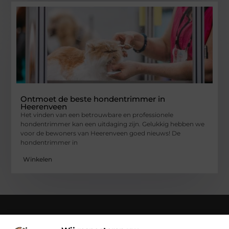
Ontmoet de beste hondentrimmer in
Heerenveen
Het vinden van een betrouwbare en professionele
hondentrimmer kan een uitdaging zijn. Gelukkig hebben we
voor de bewoners van Heerenveen goed nieuws! De
hondentrimmer in
Winkelen