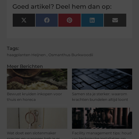
Goed artikel? Deel hem dan op:
X
Facebook
Pinterest
LinkedIn
Email
(Twitter)
Tags:
haagplanten Heijnen
,
Osmanthus Burkwoodii
Meer Berichten
Bewust kruiden inkopen voor
Samen sta je sterker: waarom
thuis en horeca
krachten bundelen altijd loont
Wat doet een slotenmaker
Facility management tips: houd
precies en wanneer heb je er
uw technische installaties op