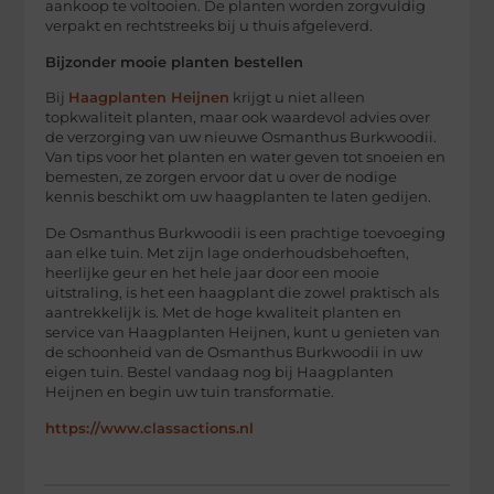
aankoop te voltooien. De planten worden zorgvuldig
verpakt en rechtstreeks bij u thuis afgeleverd.
Bijzonder mooie planten bestellen
Bij
Haagplanten Heijnen
krijgt u niet alleen
topkwaliteit planten, maar ook waardevol advies over
de verzorging van uw nieuwe Osmanthus Burkwoodii.
Van tips voor het planten en water geven tot snoeien en
bemesten, ze zorgen ervoor dat u over de nodige
kennis beschikt om uw haagplanten te laten gedijen.
De Osmanthus Burkwoodii is een prachtige toevoeging
aan elke tuin. Met zijn lage onderhoudsbehoeften,
heerlijke geur en het hele jaar door een mooie
uitstraling, is het een haagplant die zowel praktisch als
aantrekkelijk is. Met de hoge kwaliteit planten en
service van Haagplanten Heijnen, kunt u genieten van
de schoonheid van de Osmanthus Burkwoodii in uw
eigen tuin. Bestel vandaag nog bij Haagplanten
Heijnen en begin uw tuin transformatie.
https://www.classactions.nl