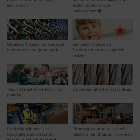
een nodig?
orde met een scope-
inspectiebedrijf
Draaipoort kopen, zo kies je de
Een gezond gebit als
juiste poort voor jouw oprit
fundament voor je algehele
welzijn
Traumasensitief werken in de
De veelzijdigheid van staaldraad
praktijk
Professionele zakelijke
Fitnessapparatuur die je écht
fotografie is een krachtig
helpt trainen thuis en in de gym
communicatiemiddel met