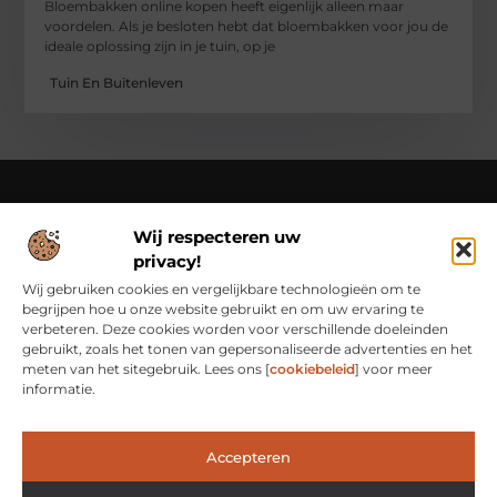
Bloembakken online kopen heeft eigenlijk alleen maar
voordelen. Als je besloten hebt dat bloembakken voor jou de
ideale oplossing zijn in je tuin, op je
Tuin En Buitenleven
Wij respecteren uw
Over Class Actions
privacy!
Classactions.nl – Van dagelijkse inspiratie tot bijzondere
verhalen.
Verken artikelen en blogs die je informeren,
Wij gebruiken cookies en vergelijkbare technologieën om te
inspireren en bewust maken van alles wat er speelt in de
begrijpen hoe u onze website gebruikt en om uw ervaring te
wereld.
verbeteren. Deze cookies worden voor verschillende doeleinden
gebruikt, zoals het tonen van gepersonaliseerde advertenties en het
Bericht categorie
meten van het sitegebruik. Lees ons [
cookiebeleid
] voor meer
informatie.
Main Links
Accepteren
Waarom Goede Backlinks het Geheim Zijn van Online Succes
Hoe Je Met Linkbuilding Geld Kunt Verdienen: Een Praktische Kijk