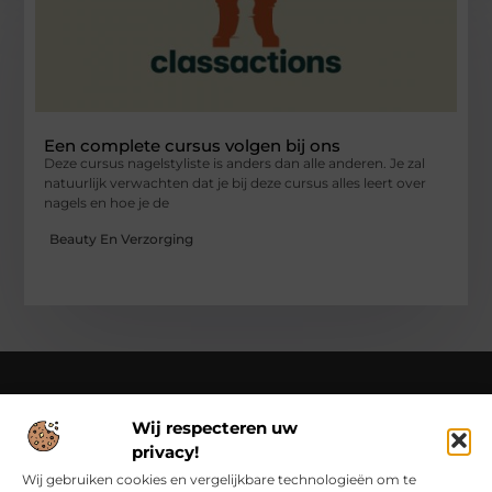
Een complete cursus volgen bij ons
Deze cursus nagelstyliste is anders dan alle anderen. Je zal
natuurlijk verwachten dat je bij deze cursus alles leert over
nagels en hoe je de
Beauty En Verzorging
Wij respecteren uw
Over Class Actions
privacy!
Classactions.nl – Van dagelijkse inspiratie tot bijzondere
verhalen.
Verken artikelen en blogs die je informeren,
Wij gebruiken cookies en vergelijkbare technologieën om te
inspireren en bewust maken van alles wat er speelt in de