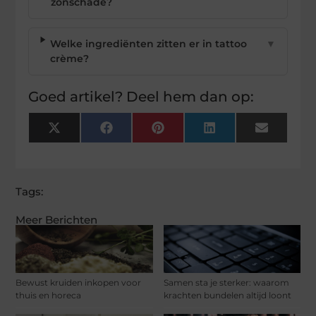
zonschade?
Welke ingrediënten zitten er in tattoo
▼
crème?
Goed artikel? Deel hem dan op:
X
Facebook
Pinterest
LinkedIn
Email
(Twitter)
Tags:
Meer Berichten
Bewust kruiden inkopen voor
Samen sta je sterker: waarom
thuis en horeca
krachten bundelen altijd loont