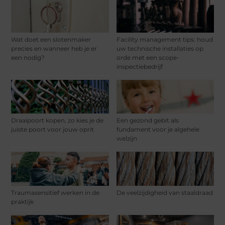
Wat doet een slotenmaker
Facility management tips: houd
precies en wanneer heb je er
uw technische installaties op
een nodig?
orde met een scope-
inspectiebedrijf
Draaipoort kopen, zo kies je de
Een gezond gebit als
juiste poort voor jouw oprit
fundament voor je algehele
welzijn
Traumasensitief werken in de
De veelzijdigheid van staaldraad
praktijk