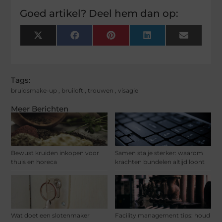
Goed artikel? Deel hem dan op:
X
Facebook
Pinterest
LinkedIn
Email
(Twitter)
Tags:
bruidsmake-up
,
bruiloft
,
trouwen
,
visagie
Meer Berichten
Bewust kruiden inkopen voor
Samen sta je sterker: waarom
thuis en horeca
krachten bundelen altijd loont
Wat doet een slotenmaker
Facility management tips: houd