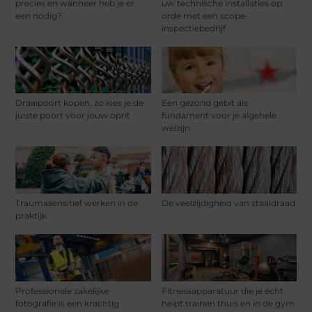
precies en wanneer heb je er
uw technische installaties op
een nodig?
orde met een scope-
inspectiebedrijf
Draaipoort kopen, zo kies je de
Een gezond gebit als
juiste poort voor jouw oprit
fundament voor je algehele
welzijn
Traumasensitief werken in de
De veelzijdigheid van staaldraad
praktijk
Professionele zakelijke
Fitnessapparatuur die je écht
fotografie is een krachtig
helpt trainen thuis en in de gym