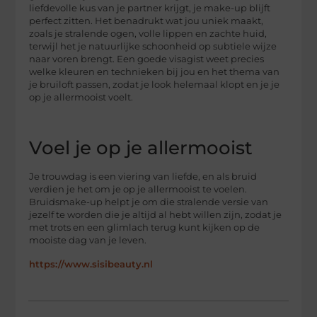
liefdevolle kus van je partner krijgt, je make-up blijft
perfect zitten. Het benadrukt wat jou uniek maakt,
zoals je stralende ogen, volle lippen en zachte huid,
terwijl het je natuurlijke schoonheid op subtiele wijze
naar voren brengt. Een goede visagist weet precies
welke kleuren en technieken bij jou en het thema van
je bruiloft passen, zodat je look helemaal klopt en je je
op je allermooist voelt.
Voel je op je allermooist
Je trouwdag is een viering van liefde, en als bruid
verdien je het om je op je allermooist te voelen.
Bruidsmake-up helpt je om die stralende versie van
jezelf te worden die je altijd al hebt willen zijn, zodat je
met trots en een glimlach terug kunt kijken op de
mooiste dag van je leven.
https://www.sisibeauty.nl