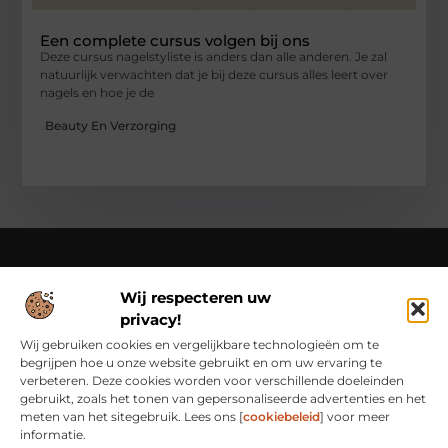
Een complete cursus volgen bij ons
Deze cursus nagelstyliste is anders dan alle anderen. Je zal
natuurlijk verwachten dat je bij deze cursus alles leert over
nagels en hoe je de
Beauty En Verzorging
Wij respecteren uw
Over Class Actions
privacy!
Classactions.nl – Van dagelijkse inspiratie tot bijzondere
verhalen.
Verken artikelen en blogs die je informeren,
Wij gebruiken cookies en vergelijkbare technologieën om te
inspireren en bewust maken van alles wat er speelt in de
begrijpen hoe u onze website gebruikt en om uw ervaring te
wereld.
verbeteren. Deze cookies worden voor verschillende doeleinden
gebruikt, zoals het tonen van gepersonaliseerde advertenties en het
Bericht categorie
meten van het sitegebruik. Lees ons [
cookiebeleid
] voor meer
informatie.