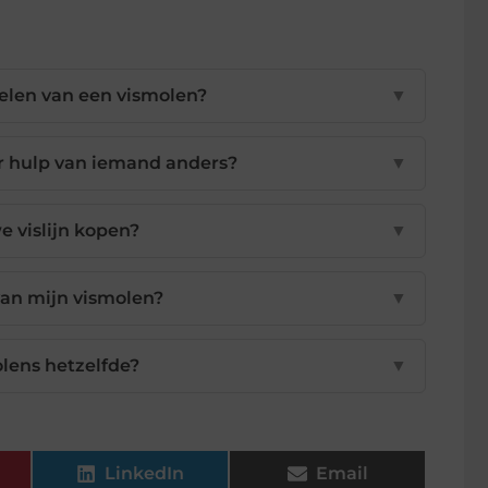
oelen van een vismolen?
▼
r hulp van iemand anders?
▼
e vislijn kopen?
▼
van mijn vismolen?
▼
olens hetzelfde?
▼
LinkedIn
Email