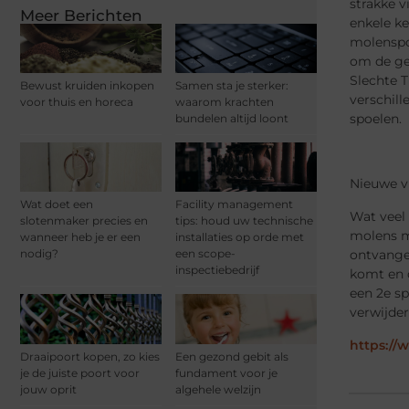
strakke v
Meer Berichten
enkele ke
molenspoe
om de geh
Slechte T
Bewust kruiden inkopen
Samen sta je sterker:
verschill
voor thuis en horeca
waarom krachten
spoelen.
bundelen altijd loont
Nieuwe vis
Wat doet een
Facility management
Wat veel 
slotenmaker precies en
tips: houd uw technische
molens me
wanneer heb je er een
installaties op orde met
ontvange
nodig?
een scope-
inspectiebedrijf
komt en d
een 2e sp
verwijder
https://
Draaipoort kopen, zo kies
Een gezond gebit als
je de juiste poort voor
fundament voor je
jouw oprit
algehele welzijn