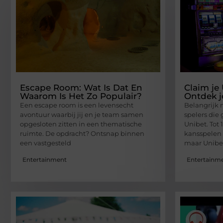
Escape Room: Wat Is Dat En
Claim je 
Waarom Is Het Zo Populair?
Ontdek j
Een escape room is een levensecht
Belangrijk 
avontuur waarbij jij en je team samen
spelers die
opgesloten zitten in een thematische
Unibet. Tot 
ruimte. De opdracht? Ontsnap binnen
kansspelen 
een vastgesteld
maar Unibet
Entertainment
Entertainm