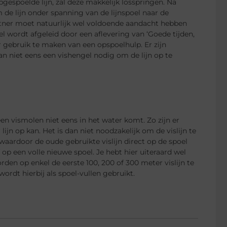
 opgespoelde lijn, zal deze makkelijk losspringen. Na
Om de lijn onder spanning van de lijnspoel naar de
artner moet natuurlijk wel voldoende aandacht hebben
 wordt afgeleid door een aflevering van ‘Goede tijden,
r gebruik te maken van een opspoelhulp. Er zijn
n niet eens een vishengel nodig om de lijn op te
 een vismolen niet eens in het water komt. Zo zijn er
jn op kan. Het is dan niet noodzakelijk om de vislijn te
aardoor de oude gebruikte vislijn direct op de spoel
op een volle nieuwe spoel. Je hebt hier uiteraard wel
den op enkel de eerste 100, 200 of 300 meter vislijn te
wordt hierbij als spoel-vullen gebruikt.