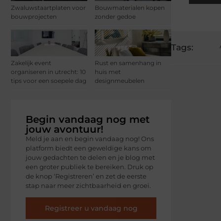
Zwaluwstaartplaten voor
Bouwmaterialen kopen
bouwprojecten
zonder gedoe
Tags:
Zakelijk event
Rust en samenhang in
organiseren in utrecht: 10
huis met
tips voor een soepele dag
designmeubelen
Begin vandaag nog met
jouw avontuur!
Meld je aan en begin vandaag nog! Ons
platform biedt een geweldige kans om
jouw gedachten te delen en je blog met
een groter publiek te bereiken. Druk op
de knop ‘Registreren’ en zet de eerste
stap naar meer zichtbaarheid en groei.
Registreer u vandaag nog