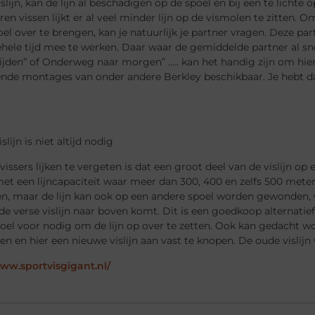
islijn, kan de lijn al beschadigen op de spoel en bij een te lichte
ren vissen lijkt er al veel minder lijn op de vismolen te zitten. 
l over te brengen, kan je natuurlijk je partner vragen. Deze p
ele tijd mee te werken. Daar waar de gemiddelde partner al snel
ijden” of Onderweg naar morgen” ….. kan het handig zijn om hie
ende montages van onder andere Berkley beschikbaar. Je hebt da
lijn is niet altijd nodig
vissers lijken te vergeten is dat een groot deel van de vislijn op
t een lijncapaciteit waar meer dan 300, 400 en zelfs 500 meter li
n, maar de lijn kan ook op een andere spoel worden gewonden, w
e verse vislijn naar boven komt. Dit is een goedkoop alternatief 
oel voor nodig om de lijn op over te zetten. Ook kan gedacht wor
en en hier een nieuwe vislijn aan vast te knopen. De oude vislijn 
www.sportvisgigant.nl/