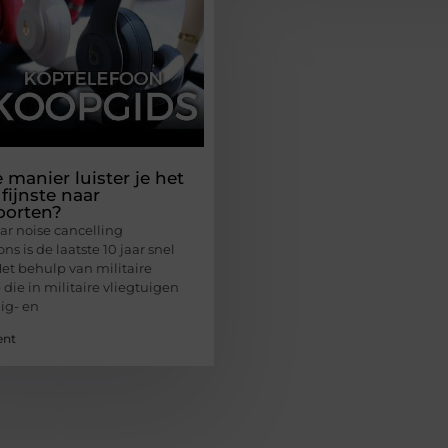
 manier luister je het
fijnste naar
oorten?
ar noise cancelling
ns is de laatste 10 jaar snel
et behulp van militaire
die in militaire vliegtuigen
ig- en
ent