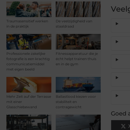
Veel
Traumasensitief werken
De veelzijdigheid van
in de praktijk
staaldraad
Professionele zakelijke
Fitnessapparatuur die je
fotografie is een krachtig
écht helpt trainen thuis
communicatiemiddel
en in de gym
met eigen beeld
Mehr Zeit auf der Terrasse
Ballastlood kiezen voor
mit einer
stabiliteit en
Glasschiebewand
contragewicht
Goed a