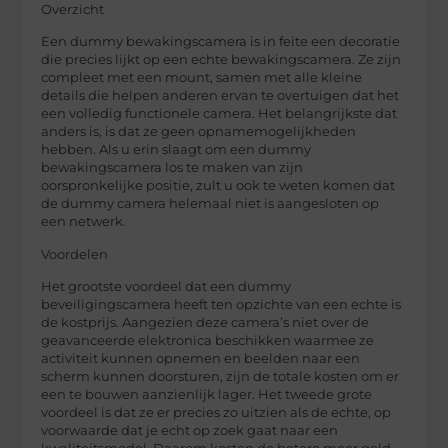
Overzicht
Een dummy bewakingscamera is in feite een decoratie
die precies lijkt op een echte bewakingscamera. Ze zijn
compleet met een mount, samen met alle kleine
details die helpen anderen ervan te overtuigen dat het
een volledig functionele camera. Het belangrijkste dat
anders is, is dat ze geen opnamemogelijkheden
hebben. Als u erin slaagt om een dummy
bewakingscamera los te maken van zijn
oorspronkelijke positie, zult u ook te weten komen dat
de dummy camera helemaal niet is aangesloten op
een netwerk.
Voordelen
Het grootste voordeel dat een dummy
beveiligingscamera heeft ten opzichte van een echte is
de kostprijs. Aangezien deze camera’s niet over de
geavanceerde elektronica beschikken waarmee ze
activiteit kunnen opnemen en beelden naar een
scherm kunnen doorsturen, zijn de totale kosten om er
een te bouwen aanzienlijk lager. Het tweede grote
voordeel is dat ze er precies zo uitzien als de echte, op
voorwaarde dat je echt op zoek gaat naar een