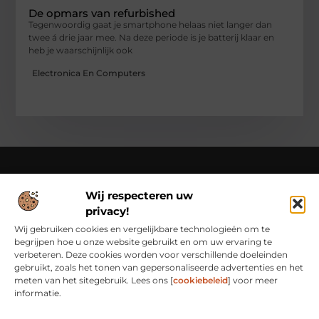
De opmars van refurbished
Tegenwoordig gaat je smartphone helaas niet langer dan
twee á drie jaar mee. Na deze periode is je batterij klaar en
heb je waarschijnlijk ook
Electronica En Computers
Wij respecteren uw
Over Class Actions
privacy!
Classactions.nl – Van dagelijkse inspiratie tot bijzondere
verhalen.
Verken artikelen en blogs die je informeren,
Wij gebruiken cookies en vergelijkbare technologieën om te
inspireren en bewust maken van alles wat er speelt in de
begrijpen hoe u onze website gebruikt en om uw ervaring te
wereld.
verbeteren. Deze cookies worden voor verschillende doeleinden
gebruikt, zoals het tonen van gepersonaliseerde advertenties en het
Bericht categorie
meten van het sitegebruik. Lees ons [
cookiebeleid
] voor meer
informatie.