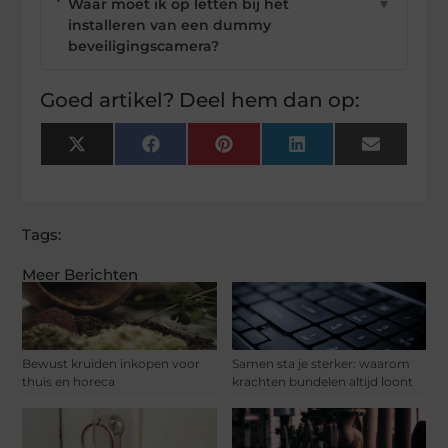
Waar moet ik op letten bij het
▼
installeren van een dummy
beveiligingscamera?
Goed artikel? Deel hem dan op:
X
Facebook
Pinterest
LinkedIn
Email
(Twitter)
Tags:
Meer Berichten
Bewust kruiden inkopen voor
Samen sta je sterker: waarom
thuis en horeca
krachten bundelen altijd loont