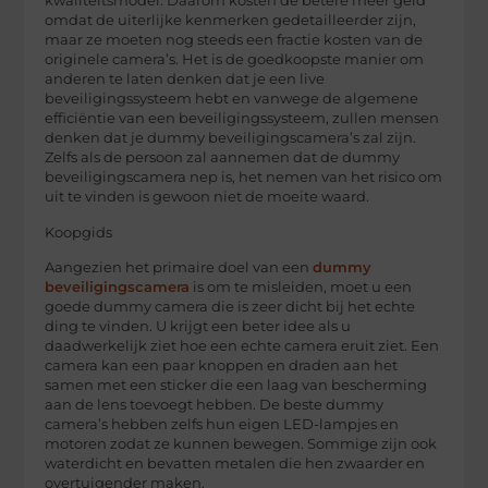
kwaliteitsmodel. Daarom kosten de betere meer geld
omdat de uiterlijke kenmerken gedetailleerder zijn,
maar ze moeten nog steeds een fractie kosten van de
originele camera’s. Het is de goedkoopste manier om
anderen te laten denken dat je een live
beveiligingssysteem hebt en vanwege de algemene
efficiëntie van een beveiligingssysteem, zullen mensen
denken dat je dummy beveiligingscamera’s zal zijn.
Zelfs als de persoon zal aannemen dat de dummy
beveiligingscamera nep is, het nemen van het risico om
uit te vinden is gewoon niet de moeite waard.
Koopgids
Aangezien het primaire doel van een
dummy
beveiligingscamera
is om te misleiden, moet u een
goede dummy camera die is zeer dicht bij het echte
ding te vinden. U krijgt een beter idee als u
daadwerkelijk ziet hoe een echte camera eruit ziet. Een
camera kan een paar knoppen en draden aan het
samen met een sticker die een laag van bescherming
aan de lens toevoegt hebben. De beste dummy
camera’s hebben zelfs hun eigen LED-lampjes en
motoren zodat ze kunnen bewegen. Sommige zijn ook
waterdicht en bevatten metalen die hen zwaarder en
overtuigender maken.