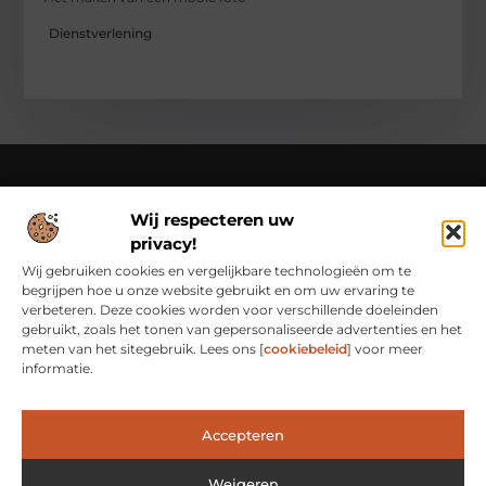
Dienstverlening
Wij respecteren uw
Over Class Actions
privacy!
Classactions.nl – Van dagelijkse inspiratie tot bijzondere
verhalen.
Verken artikelen en blogs die je informeren,
Wij gebruiken cookies en vergelijkbare technologieën om te
inspireren en bewust maken van alles wat er speelt in de
begrijpen hoe u onze website gebruikt en om uw ervaring te
wereld.
verbeteren. Deze cookies worden voor verschillende doeleinden
gebruikt, zoals het tonen van gepersonaliseerde advertenties en het
Bericht categorie
meten van het sitegebruik. Lees ons [
cookiebeleid
] voor meer
informatie.
Main Links
Accepteren
Waarom Goede Backlinks het Geheim Zijn van Online Succes
Hoe Je Met Linkbuilding Geld Kunt Verdienen: Een Praktische Kijk
Weigeren