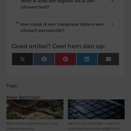
Moet ik alles zelf regelen als ik een
▼
uitvaart leid?
Hoe maak ik een toespraak tijdens een
▼
uitvaart persoonlijk?
Goed artikel? Deel hem dan op:
X
Facebook
Pinterest
LinkedIn
Email
(Twitter)
Tags:
Meer Berichten
Bewust kruiden inkopen voor
Samen sta je sterker: waarom
thuis en horeca
krachten bundelen altijd loont