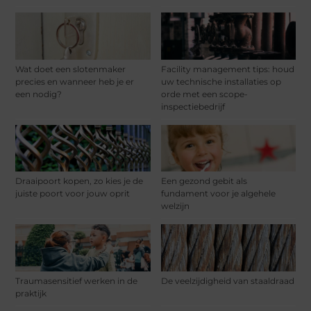
Wat doet een slotenmaker
Facility management tips: houd
precies en wanneer heb je er
uw technische installaties op
een nodig?
orde met een scope-
inspectiebedrijf
Draaipoort kopen, zo kies je de
Een gezond gebit als
juiste poort voor jouw oprit
fundament voor je algehele
welzijn
Traumasensitief werken in de
De veelzijdigheid van staaldraad
praktijk