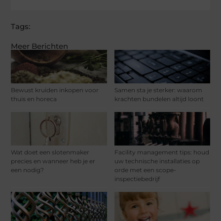
Tags:
Meer Berichten
Bewust kruiden inkopen voor
Samen sta je sterker: waarom
thuis en horeca
krachten bundelen altijd loont
Wat doet een slotenmaker
Facility management tips: houd
precies en wanneer heb je er
uw technische installaties op
een nodig?
orde met een scope-
inspectiebedrijf