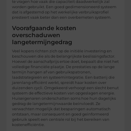
te vragen hoe vaak die capaciteit daadwerkelijk zal
worden gebruikt. Een goed gedimensioneerd systeem
dat is afgestemd op het werkelijke verbruiksprofiel
presteert vaak beter dan een overbemeten systeem.
Voorafgaande kosten
overschaduwen
langetermijngedrag
Veel kopers richten zich op de initiële investering en
beschouwen die als de belangrijkste beslissingsfactor.
Hoewel de aanschafprijs ertoe doet, bepaalt die niet het
volledige financiële plaatje. De prestaties op de lange
termijn hangen af van gebruikspatronen,
laadstrategieën en systeemintegratie. Een batterij die
jarenlang efficiënt werkt, spreidt haar kosten over
duizenden cycli. Omgekeerd verhoogt een slecht benut
systeem de effectieve kosten van opgeslagen energie.
Huiseigenaren onderschatten soms hoe hun dagelijks
gedrag de langetermijnwaarde beïnvloedt. Ze
verwachten mogelijk dat besparingen automatisch
ontstaan, maar consequent en goed geïnformeerd
gebruik speelt een centrale rol bij het bereiken van
kostenefficiëntie.