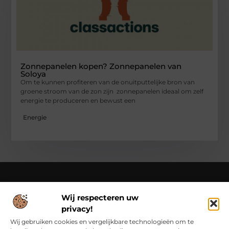
Zonnepanelen kopen? Zonnepanelen van
Soloya
Om te kunnen profiteren van de onuitputtelijke bron van
groene stroom van de zon zijn zonnepanelen ideaal om zelf
energie te produceren en bewust een
Energie
Wij respecteren uw
Over Class Actions
privacy!
Classactions.nl – Van dagelijkse inspiratie tot bijzondere
verhalen.
Verken artikelen en blogs die je informeren,
Wij gebruiken cookies en vergelijkbare technologieën om te
inspireren en bewust maken van alles wat er speelt in de