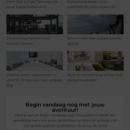
Mehr Zeit auf der Terrasse mit
Ballastlood kiezen voor
einer Glasschiebewand
stabiliteit en contragewicht
Zwaluwstaartplaten voor
Bouwmaterialen kopen zonder
bouwprojecten
gedoe
Zakelijk event organiseren in
Rust en samenhang in huis met
utrecht: 10 tips voor een soepele
designmeubelen
dag
Begin vandaag nog met jouw
avontuur!
Meld je aan en begin vandaag nog! Ons platform biedt een
geweldige kans om jouw gedachten te delen en je blog met
een groter publiek te bereiken. Druk op de knop