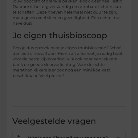
jouw popcorn of drankje pakken is ook weer heel lastig.
Daarom is het erg verstandig om dimbare lichten aan
te schaffen. Deze hoeven helemaal niet duur te zijn,
maar geven veel sfeer en gezelligheid. Een echte must-
have dus!
Je eigen thuisbioscoop
Ben je dus opzoek naar je eigen thuisbioscoop? Schaf
dan een cinewall aan. Hierin zit alles wat je nodig hebt
voor de beste kijkervaring! Kijk ook naar een lekkere
bank en goede sfeerverlichting. Voor de echte
marathon kijkers is er ook nog een mini koelkast
beschikbaar. Veel plezier!
Veelgestelde vragen
Wat is een Cinewall en wat zit erin?
▼