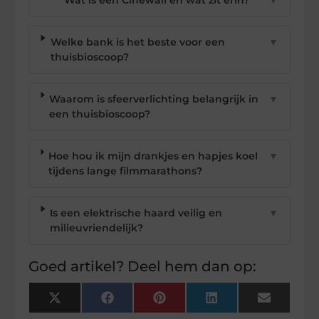
Welke bank is het beste voor een
▼
thuisbioscoop?
Waarom is sfeerverlichting belangrijk in
▼
een thuisbioscoop?
Hoe hou ik mijn drankjes en hapjes koel
▼
tijdens lange filmmarathons?
Is een elektrische haard veilig en
▼
milieuvriendelijk?
Goed artikel? Deel hem dan op:
X
Facebook
Pinterest
LinkedIn
Email
(Twitter)