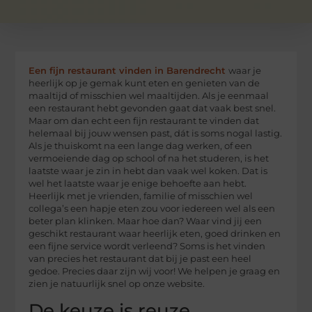
Een fijn restaurant vinden in Barendrecht
waar je
heerlijk op je gemak kunt eten en genieten van de
maaltijd of misschien wel maaltijden. Als je eenmaal
een restaurant hebt gevonden gaat dat vaak best snel.
Maar om dan echt een fijn restaurant te vinden dat
helemaal bij jouw wensen past, dát is soms nogal lastig.
Als je thuiskomt na een lange dag werken, of een
vermoeiende dag op school of na het studeren, is het
laatste waar je zin in hebt dan vaak wel koken. Dat is
wel het laatste waar je enige behoefte aan hebt.
Heerlijk met je vrienden, familie of misschien wel
collega’s een hapje eten zou voor iedereen wel als een
beter plan klinken. Maar hoe dan? Waar vind jij een
geschikt restaurant waar heerlijk eten, goed drinken en
een fijne service wordt verleend? Soms is het vinden
van precies het restaurant dat bij je past een heel
gedoe. Precies daar zijn wij voor! We helpen je graag en
zien je natuurlijk snel op onze website.
De keuze is reuze