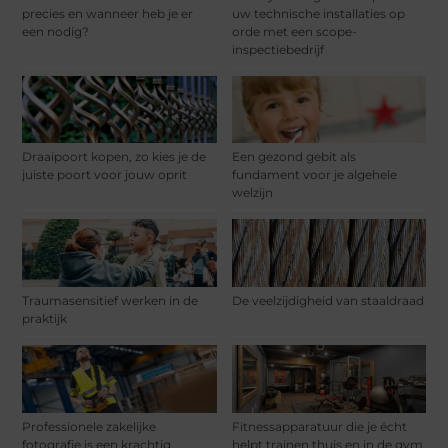
precies en wanneer heb je er
uw technische installaties op
een nodig?
orde met een scope-
inspectiebedrijf
Draaipoort kopen, zo kies je de
Een gezond gebit als
juiste poort voor jouw oprit
fundament voor je algehele
welzijn
Traumasensitief werken in de
De veelzijdigheid van staaldraad
praktijk
Professionele zakelijke
Fitnessapparatuur die je écht
fotografie is een krachtig
helpt trainen thuis en in de gym