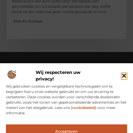
Nederland is een echt koffie land. We hebben een
gemiddelde van 4,5 koppen per persoon per dag. Koffie
bevat verder helemaal geen voedingswaarde en toch
Eten En Drinken
Wij respecteren uw
Over Class Actions
privacy!
Classactions.nl – Van dagelijkse inspiratie tot bijzondere
verhalen.
Verken artikelen en blogs die je informeren,
Wij gebruiken cookies en vergelijkbare technologieën om te
inspireren en bewust maken van alles wat er speelt in de
begrijpen hoe u onze website gebruikt en om uw ervaring te
wereld.
verbeteren. Deze cookies worden voor verschillende doeleinden
gebruikt, zoals het tonen van gepersonaliseerde advertenties en het
Bericht categorie
meten van het sitegebruik. Lees ons [
cookiebeleid
] voor meer
informatie.
Accepteren
Main Links