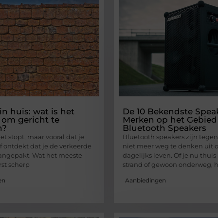
n huis: wat is het
De 10 Bekendste Spea
om gericht te
Merken op het Gebied
n?
Bluetooth Speakers
het stopt, maar vooral dat je
Bluetooth speakers zijn tege
f ontdekt dat je de verkeerde
niet meer weg te denken uit 
angepakt. Wat het meeste
dagelijks leven. Of je nu thuis
rst scherp
strand of gewoon onderweg, h
en
Aanbiedingen