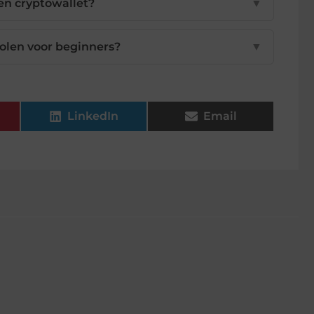
en cryptowallet?
▼
olen voor beginners?
▼
LinkedIn
Email