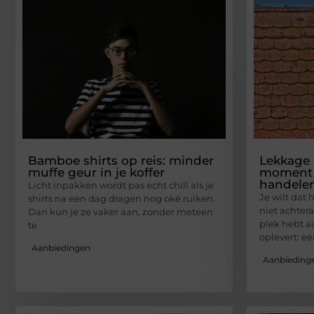
Bamboe shirts op reis: minder
Lekkage i
muffe geur in je koffer
moment 
handele
Licht inpakken wordt pas echt chill als je
Je wilt dat 
shirts na een dag dragen nog oké ruiken.
niet achtera
Dan kun je ze vaker aan, zonder meteen
plek hebt a
te
oplevert: ee
Aanbiedingen
Aanbieding