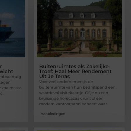
r
Buitenruimtes als Zakelijke
ewicht
Troef: Haal Meer Rendement
Uit Je Terras
of vaartuig
Voor veel ondernemers is de
 tegen
buitenruimte van hun bedrijfspand een
 extra massa
waardevol visitekaartje. Of je nu een
e.
bruisende horecazaak runt of een
modern kantoorpand beheert waar
Aanbiedingen