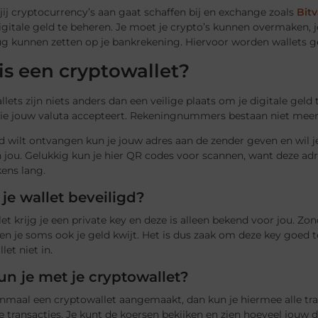
ij cryptocurrency’s aan gaat schaffen bij en exchange zoals
Bit
igitale geld te beheren. Je moet je crypto’s kunnen overmaken,
ug kunnen zetten op je bankrekening. Hiervoor worden wallets g
is een cryptowallet?
lets zijn niets anders dan een veilige plaats om je digitale geld 
 die jouw valuta accepteert. Rekeningnummers bestaan niet meer
ld wilt ontvangen kun je jouw adres aan de zender geven en wil 
 jou. Gelukkig kun je hier QR codes voor scannen, want deze ad
kens lang.
 je wallet beveiligd?
llet krijg je een private key en deze is alleen bekend voor jou. Zon
ben je soms ook je geld kwijt. Het is dus zaak om deze key goed 
let niet in.
n je met je cryptowallet?
enmaal een cryptowallet aangemaakt, dan kun je hiermee alle tr
 transacties. Je kunt de koersen bekijken en zien hoeveel jouw di