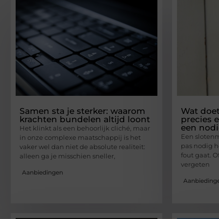
Samen sta je sterker: waarom
Wat doet
krachten bundelen altijd loont
precies 
een nod
Het klinkt als een behoorlijk cliché, maar
Een slotenm
in onze complexe maatschappij is het
pas nodig h
vaker wel dan niet de absolute realiteit:
fout gaat. O
alleen ga je misschien sneller,
vergeten
Aanbiedingen
Aanbieding