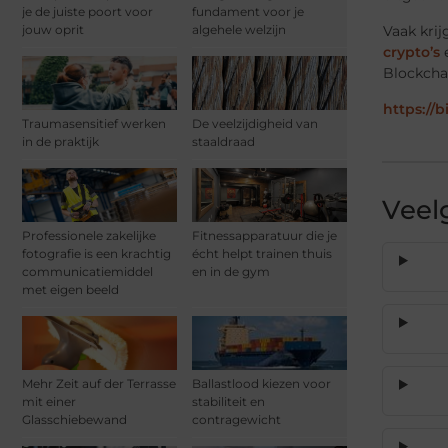
je de juiste poort voor
fundament voor je
Vaak krij
jouw oprit
algehele welzijn
crypto’s
e
Blockcha
https://
Traumasensitief werken
De veelzijdigheid van
in de praktijk
staaldraad
Veel
Professionele zakelijke
Fitnessapparatuur die je
fotografie is een krachtig
écht helpt trainen thuis
communicatiemiddel
en in de gym
met eigen beeld
Mehr Zeit auf der Terrasse
Ballastlood kiezen voor
mit einer
stabiliteit en
Glasschiebewand
contragewicht