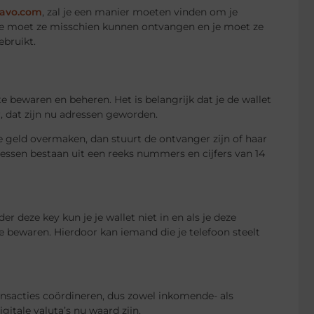
vavo.com
, zal je een manier moeten vinden om je
 je moet ze misschien kunnen ontvangen en je moet ze
ebruikt.
te bewaren en beheren. Het is belangrijk dat je de wallet
, dat zijn nu adressen geworden.
je geld overmaken, dan stuurt de ontvanger zijn of haar
ressen bestaan uit een reeks nummers en cijfers van 14
der deze key kun je je wallet niet in en als je deze
te bewaren. Hierdoor kan iemand die je telefoon steelt
ansacties coördineren, dus zowel inkomende- als
gitale valuta’s nu waard zijn.