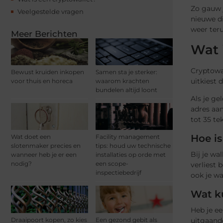
Zo gauw j
Veelgestelde vragen
nieuwe d
weer ter
Meer Berichten
Wat 
Cryptowal
Bewust kruiden inkopen
Samen sta je sterker:
uitkiest
voor thuis en horeca
waarom krachten
bundelen altijd loont
Als je ge
adres aan
tot 35 te
Hoe is
Wat doet een
Facility management
slotenmaker precies en
tips: houd uw technische
Bij je wa
wanneer heb je er een
installaties op orde met
nodig?
een scope-
verliest 
inspectiebedrijf
ook je wal
Wat ku
Heb je e
Draaipoort kopen, zo kies
Een gezond gebit als
uitgaande