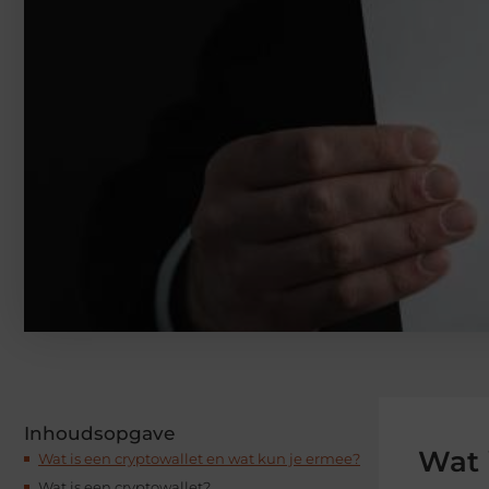
Inhoudsopgave
Wat 
Wat is een cryptowallet en wat kun je ermee?
Wat is een cryptowallet?