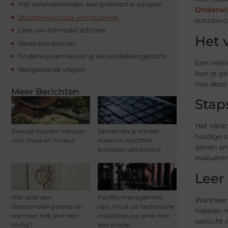
Het verandermodel: een praktische aanpak
Onderwi
Stapsgewijs naar vernieuwing
succesvo
Leer van rolmodel scholen
Het 
Wees een pionier
Onderwijsvernieuwing als ontdekkingstocht
Een veel
Veelgestelde vragen
kun je g
hoe deze
Meer Berichten
Stap
Het veran
Bewust kruiden inkopen
Samen sta je sterker:
huidige s
voor thuis en horeca
waarom krachten
geven en 
bundelen altijd loont
evalueren
Leer
Wat doet een
Facility management
Wanneer 
slotenmaker precies en
tips: houd uw technische
hebben m
wanneer heb je er een
installaties op orde met
wellicht 
nodig?
een scope-