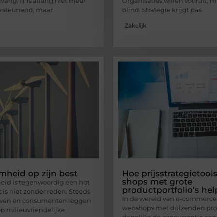
vang. IT is allang niet meer
Organisaties willen vooruit, m
ersteunend, maar
blind. Strategie krijgt pas
Zakelijk
heid op zijn best
Hoe prijsstrategietool
shops met grote
id is tegenwoordig een hot
productportfolio’s he
t is niet zonder reden. Steeds
In de wereld van e-commerce
jven en consumenten leggen
webshops met duizenden pr
p milieuvriendelijke