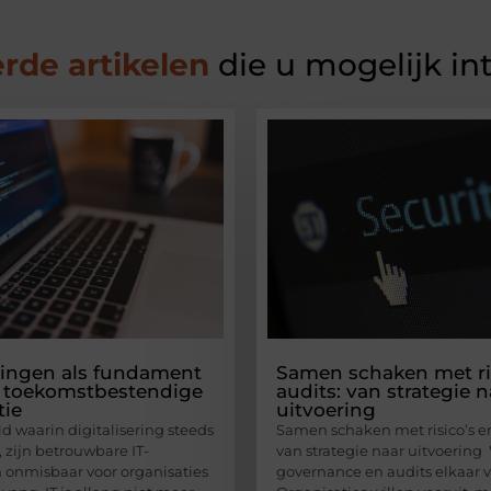
rde artikelen
die u mogelijk in
singen als fundament
Samen schaken met ri
 toekomstbestendige
audits: van strategie n
tie
uitvoering
d waarin digitalisering steeds
Samen schaken met risico’s en
, zijn betrouwbare IT-
van strategie naar uitvoerin
 onmisbaar voor organisaties
governance en audits elkaar 