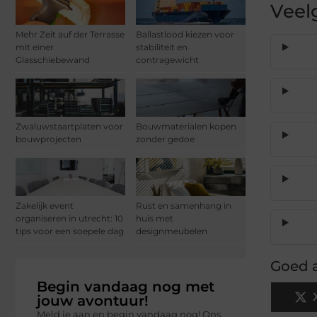
Veel
Mehr Zeit auf der Terrasse
Ballastlood kiezen voor
mit einer
stabiliteit en
Glasschiebewand
contragewicht
Zwaluwstaartplaten voor
Bouwmaterialen kopen
bouwprojecten
zonder gedoe
Zakelijk event
Rust en samenhang in
organiseren in utrecht: 10
huis met
tips voor een soepele dag
designmeubelen
Goed a
Begin vandaag nog met
jouw avontuur!
Meld je aan en begin vandaag nog! Ons