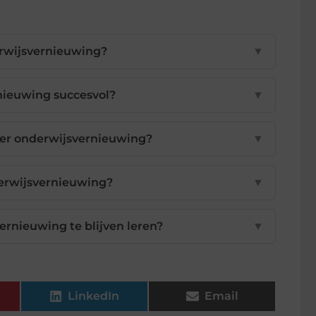
erwijsvernieuwing?
▼
nieuwing succesvol?
▼
er onderwijsvernieuwing?
▼
derwijsvernieuwing?
▼
ernieuwing te blijven leren?
▼
LinkedIn
Email