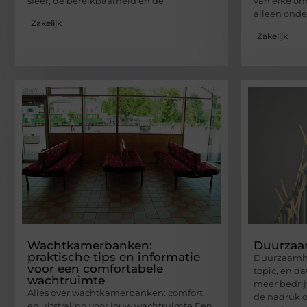
sfeer, de bereikbaarheid en de
van elke om
alleen ond
Zakelijk
Zakelijk
Wachtkamerbanken:
Duurzaam
praktische tips en informatie
Duurzaamhe
voor een comfortabele
topic, en da
wachtruimte
meer bedri
Alles over wachtkamerbanken: comfort
de nadruk o
en uitstraling voor jouw wachtruimte Een