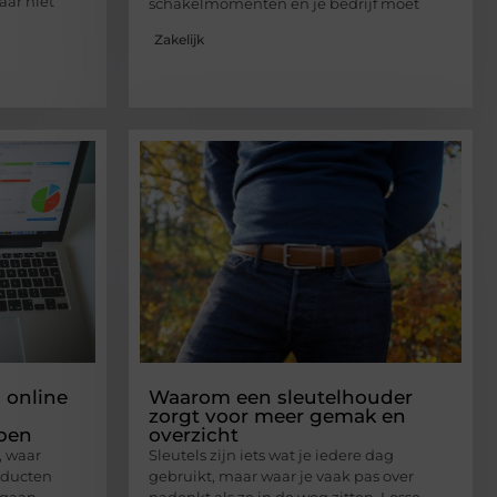
aar niet
schakelmomenten en je bedrijf moet
Zakelijk
s online
Waarom een sleutelhouder
zorgt voor meer gemak en
lpen
overzicht
, waar
Sleutels zijn iets wat je iedere dag
oducten
gebruikt, maar waar je vaak pas over