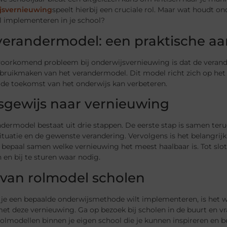
jsvernieuwing
speelt
hierbij een cruciale rol. Maar wat houdt on
l implementeren in je school?
verandermodel: een praktische a
voorkomend probleem bij onderwijsvernieuwing is dat de veran
ebruikmaken van het verandermodel. Dit model richt zich op het
 de toekomst van het onderwijs kan verbeteren.
sgewijs naar vernieuwing
dermodel bestaat uit drie stappen. De eerste stap is samen terug
ituatie en de gewenste verandering. Vervolgens is het belangrijk
bepaal samen welke vernieuwing het meest haalbaar is. Tot slot 
 en bij te sturen waar nodig.
 van rolmodel scholen
je een bepaalde onderwijsmethode wilt implementeren, is het wa
et deze vernieuwing. Ga op bezoek bij scholen in de buurt en vr
rolmodellen binnen je eigen school die je kunnen inspireren en 