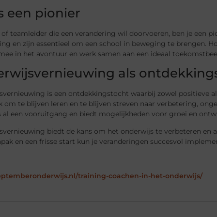
 een pionier
r of teamleider die een verandering wil doorvoeren, ben je een pi
ing en zijn essentieel om een school in beweging te brengen. H
mee in het avontuur en werk samen aan een ideaal toekomstbee
rwijsvernieuwing als ontdekking
vernieuwing is een ontdekkingstocht waarbij zowel positieve al
k om te blijven leren en te blijven streven naar verbetering, on
is al een vooruitgang en biedt mogelijkheden voor groei en ontw
svernieuwing biedt de kans om het onderwijs te verbeteren en a
anpak en een frisse start kun je veranderingen succesvol imple
septemberonderwijs.nl/training-coachen-in-het-onderwijs/