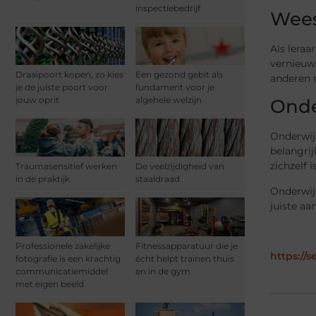
inspectiebedrijf
Wees
Als leraa
vernieuw
Draaipoort kopen, zo kies
Een gezond gebit als
anderen 
je de juiste poort voor
fundament voor je
jouw oprit
algehele welzijn
Onde
Onderwijs
belangrij
zichzelf 
Traumasensitief werken
De veelzijdigheid van
in de praktijk
staaldraad
Onderwij
juiste a
Professionele zakelijke
Fitnessapparatuur die je
https://
fotografie is een krachtig
écht helpt trainen thuis
communicatiemiddel
en in de gym
met eigen beeld