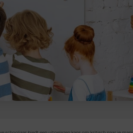
e schooljaar biedt een uitgelezen kans om kritisch naar je mani