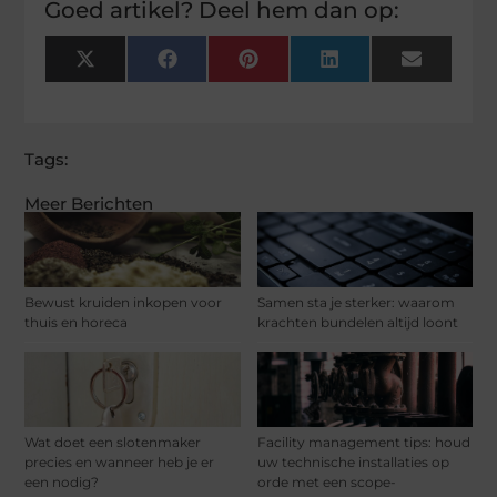
Goed artikel? Deel hem dan op:
X
Facebook
Pinterest
LinkedIn
Email
(Twitter)
Tags:
Meer Berichten
Bewust kruiden inkopen voor
Samen sta je sterker: waarom
thuis en horeca
krachten bundelen altijd loont
Wat doet een slotenmaker
Facility management tips: houd
precies en wanneer heb je er
uw technische installaties op
een nodig?
orde met een scope-