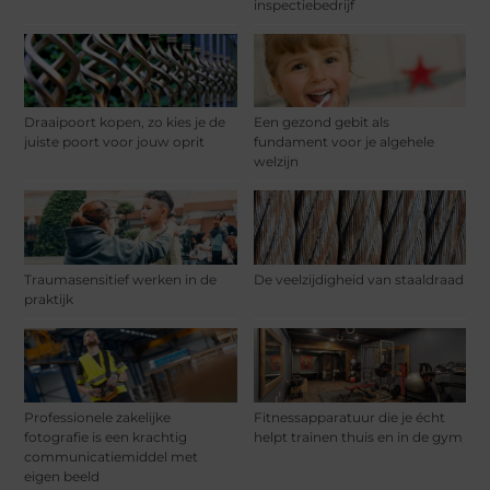
inspectiebedrijf
Draaipoort kopen, zo kies je de
Een gezond gebit als
juiste poort voor jouw oprit
fundament voor je algehele
welzijn
Traumasensitief werken in de
De veelzijdigheid van staaldraad
praktijk
Professionele zakelijke
Fitnessapparatuur die je écht
fotografie is een krachtig
helpt trainen thuis en in de gym
communicatiemiddel met
eigen beeld