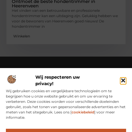
Ontmoet de beste hondentrimmer in
Heerenveen
Het vinden van een betrouwbare en professionele
hondentrimmer kan een uitdaging zijn. Gelukkig hebben we
voor de bewoners van Heerenveen goed nieuws! De
hondentrimmer in
Winkelen
Wij respecteren uw
Over Class Actions
privacy!
Classactions.nl – Van dagelijkse inspiratie tot bijzondere
verhalen.
Verken artikelen en blogs die je informeren,
Wij gebruiken cookies en vergelijkbare technologieën om te
inspireren en bewust maken van alles wat er speelt in de
begrijpen hoe u onze website gebruikt en om uw ervaring te
wereld.
verbeteren. Deze cookies worden voor verschillende doeleinden
gebruikt, zoals het tonen van gepersonaliseerde advertenties en het
Bericht categorie
meten van het sitegebruik. Lees ons [
cookiebeleid
] voor meer
informatie.