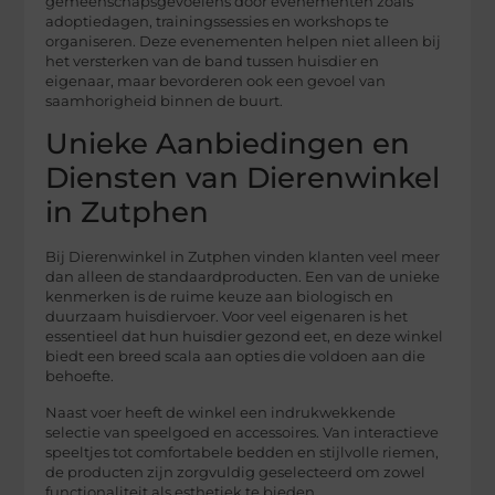
gemeenschapsgevoelens door evenementen zoals
adoptiedagen, trainingssessies en workshops te
organiseren. Deze evenementen helpen niet alleen bij
het versterken van de band tussen huisdier en
eigenaar, maar bevorderen ook een gevoel van
saamhorigheid binnen de buurt.
Unieke Aanbiedingen en
Diensten van Dierenwinkel
in Zutphen
Bij Dierenwinkel in Zutphen vinden klanten veel meer
dan alleen de standaardproducten. Een van de unieke
kenmerken is de ruime keuze aan biologisch en
duurzaam huisdiervoer. Voor veel eigenaren is het
essentieel dat hun huisdier gezond eet, en deze winkel
biedt een breed scala aan opties die voldoen aan die
behoefte.
Naast voer heeft de winkel een indrukwekkende
selectie van speelgoed en accessoires. Van interactieve
speeltjes tot comfortabele bedden en stijlvolle riemen,
de producten zijn zorgvuldig geselecteerd om zowel
functionaliteit als esthetiek te bieden.