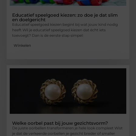
Educatief speelgoed kiezen: zo doe je dat slim
en doelgericht
Educatief speelgoed kiezen begint bij wat jouw kind nodig
heeft Wil je educatief speelgoed kiezen dat écht iets
toevoegt? Dan is de eerste stap simpel:
Winkelen
Welke oorbel past bij jouw gezichtsvorm?
De juiste oorbellen transformeren je hele look compleet Wist
je dat de verkeerde oorbellen je gezicht breder of smaller