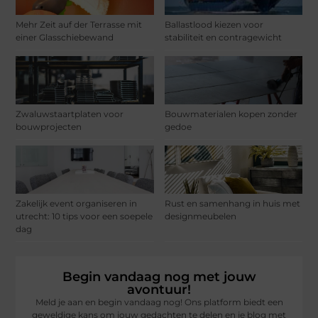
Mehr Zeit auf der Terrasse mit
Ballastlood kiezen voor
einer Glasschiebewand
stabiliteit en contragewicht
Zwaluwstaartplaten voor
Bouwmaterialen kopen zonder
bouwprojecten
gedoe
Zakelijk event organiseren in
Rust en samenhang in huis met
utrecht: 10 tips voor een soepele
designmeubelen
dag
Begin vandaag nog met jouw
avontuur!
Meld je aan en begin vandaag nog! Ons platform biedt een
geweldige kans om jouw gedachten te delen en je blog met