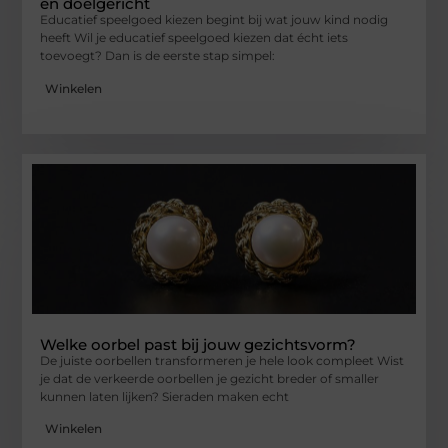
en doelgericht
Educatief speelgoed kiezen begint bij wat jouw kind nodig
heeft Wil je educatief speelgoed kiezen dat écht iets
toevoegt? Dan is de eerste stap simpel:
Winkelen
Welke oorbel past bij jouw gezichtsvorm?
De juiste oorbellen transformeren je hele look compleet Wist
je dat de verkeerde oorbellen je gezicht breder of smaller
kunnen laten lijken? Sieraden maken echt
Winkelen