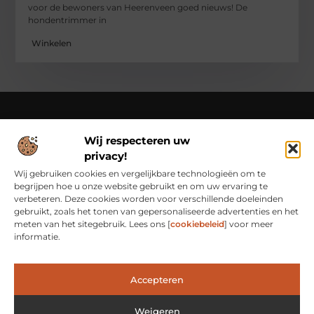
voor de bewoners van Heerenveen goed nieuws! De
hondentrimmer in
Winkelen
Wij respecteren uw
Over Class Actions
privacy!
Classactions.nl – Van dagelijkse inspiratie tot bijzondere
verhalen.
Verken artikelen en blogs die je informeren,
Wij gebruiken cookies en vergelijkbare technologieën om te
inspireren en bewust maken van alles wat er speelt in de
begrijpen hoe u onze website gebruikt en om uw ervaring te
wereld.
verbeteren. Deze cookies worden voor verschillende doeleinden
gebruikt, zoals het tonen van gepersonaliseerde advertenties en het
Bericht categorie
meten van het sitegebruik. Lees ons [
cookiebeleid
] voor meer
informatie.
Main Links
Accepteren
Waarom Goede Backlinks het Geheim Zijn van Online Succes
Hoe Je Met Linkbuilding Geld Kunt Verdienen: Een Praktische Kijk
Weigeren