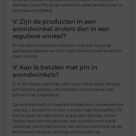
dranken, maar let op de wettelijke verkooprestricties na
een bepaald tijdstip.
V: Zijn de producten in een
avondwinkel anders dan in een
reguliere winkel?
A: Het assortiment kan afwijken, met een focus op
gemaksproducten en late-night snacks, maar kwaliteit
staat voorop.
V: Kan ik betalen met pin in
avondwinkels?
A: In de meeste gevallen wel, maar het is altijd handig
om contant geld bij u te hebben voor het geval dat
pinnen niet mogelijk is.
De avondwinkels in Haarlem bieden een unieke service
waarbij u terecht kunt voor uw late-night behoeften. Of
het nu gaat om een snelle snack, een drankje, of een
laatste-moment boodschap, een avondwinkel biedt
uitkomst. Let bij het kiezen van een avondwinkel op de
beschreven factoren en krijg antwoorden op