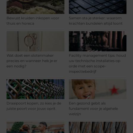
Bewust kruiden inkopen voor
Samen sta je sterker: waarom
thuis en horeca
krachten bundelen altijd loont
Wat doet een slotenmaker
Facility management tips: houd
precies en wanneer heb je er
uw technische installaties op
een nodig?
orde met een scope-
inspectiebedrijf
Draaipoort kopen, zo kies je de
Een gezond gebit als
juiste poort voor jouw oprit
fundament voor je algehele
welzijn