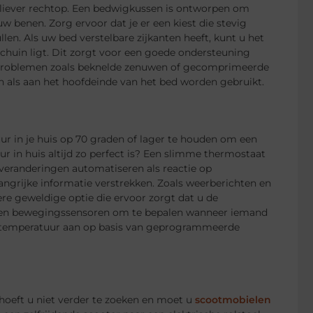
 liever rechtop. Een bedwigkussen is ontworpen om
w benen. Zorg ervoor dat je er een kiest die stevig
len. Als uw bed verstelbare zijkanten heeft, kunt u het
huin ligt. Dit zorgt voor een goede ondersteuning
de problemen zoals beknelde zenuwen of gecomprimeerde
 als aan het hoofdeinde van het bed worden gebruikt.
 in je huis op 70 graden of lager te houden om een ​​
 in huis altijd zo perfect is? Een slimme thermostaat
veranderingen automatiseren als reactie op
grijke informatie verstrekken. Zoals weerberichten en
e geweldige optie die ervoor zorgt dat u de
iken bewegingssensoren om te bepalen wanneer iemand
e temperatuur aan op basis van geprogrammeerde
, hoeft u niet verder te zoeken en moet u
scootmobielen