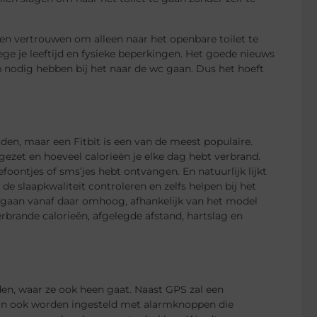
ten vertrouwen om alleen naar het openbare toilet te
wege je leeftijd en fysieke beperkingen. Het goede nieuws
lp nodig hebben bij het naar de wc gaan. Dus het hoeft
ouden, maar een Fitbit is een van de meest populaire.
gezet en hoeveel calorieën je elke dag hebt verbrand.
foontjes of sms’jes hebt ontvangen. En natuurlijk lijkt
e slaapkwaliteit controleren en zelfs helpen bij het
n gaan vanaf daar omhoog, afhankelijk van het model
rbrande calorieën, afgelegde afstand, hartslag en
en, waar ze ook heen gaat. Naast GPS zal een
 kan ook worden ingesteld met alarmknoppen die