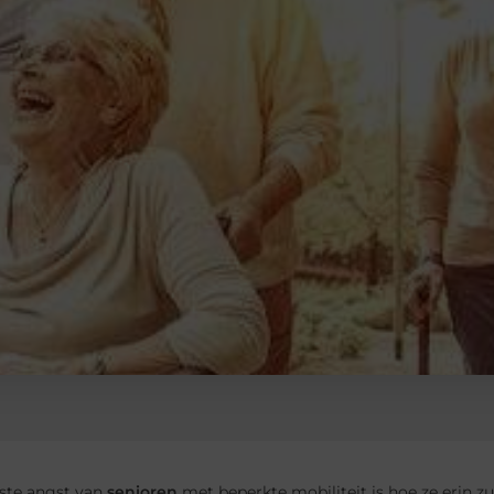
ste angst van
senioren
met beperkte mobiliteit is hoe ze erin zu