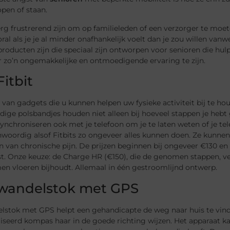
pen of staan.
rg frustrerend zijn om op familieleden of een verzorger te moe
ral als je je al minder onafhankelijk voelt dan je zou willen van
 producten zijn die speciaal zijn ontworpen voor senioren die hu
r zo’n ongemakkelijke en ontmoedigende ervaring te zijn.
itbit
al van gadgets die u kunnen helpen uw fysieke activiteit bij te h
ige polsbandjes houden niet alleen bij hoeveel stappen je hebt 
ynchroniseren ook met je telefoon om je te laten weten of je tele
woordig alsof Fitbits zo ongeveer alles kunnen doen. Ze kunnen d
n van chronische pijn. De prijzen beginnen bij ongeveer €130 e
st. Onze keuze: de Charge HR (€150), die de genomen stappen, ve
n vloeren bijhoudt. Allemaal in één gestroomlijnd ontwerp.
wandelstok met GPS
lstok met GPS helpt een gehandicapte de weg naar huis te vind
liseerd kompas haar in de goede richting wijzen. Het apparaat