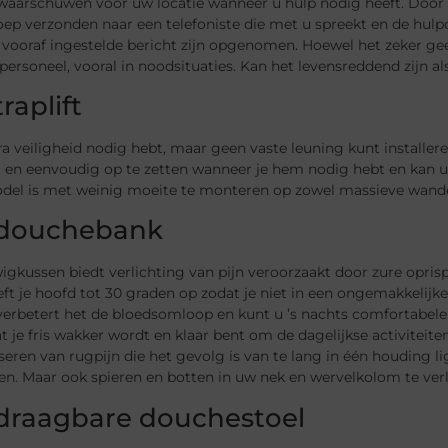
waarschuwen voor uw locatie wanneer u hulp nodig heeft. Door
p verzonden naar een telefoniste die met u spreekt en de hulpdi
 vooraf ingestelde bericht zijn opgenomen. Hoewel het zeker ge
ersoneel, vooral in noodsituaties. Kan het levensreddend zijn als 
raplift
tra veiligheid nodig hebt, maar geen vaste leuning kunt install
el en eenvoudig op te zetten wanneer je hem nodig hebt en kan u
model is met weinig moeite te monteren op zowel massieve wand
 douchebank
igkussen biedt verlichting van pijn veroorzaakt door zure opr
ft je hoofd tot 30 graden op zodat je niet in een ongemakkelijke 
erbetert het de bloedsomloop en kunt u ’s nachts comfortabeler
t je fris wakker wordt en klaar bent om de dagelijkse activiteite
seren van rugpijn die het gevolg is van te lang in één houdin
en. Maar ook spieren en botten in uw nek en wervelkolom te verl
draagbare douchestoel