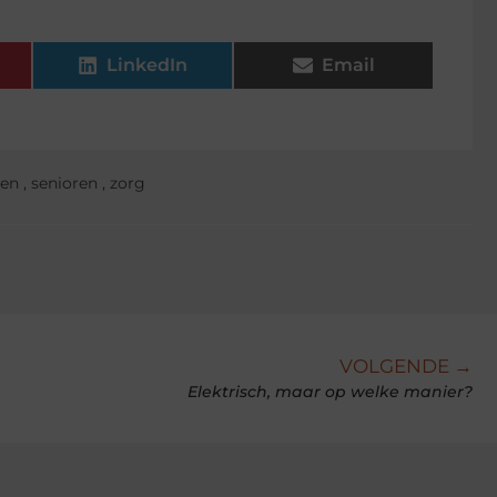
LinkedIn
Email
len
,
senioren
,
zorg
VOLGENDE →
Elektrisch, maar op welke manier?