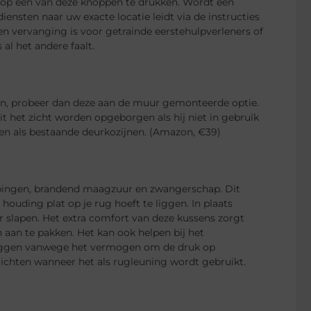
 op een van deze knoppen te drukken. Wordt een
ensten naar uw exacte locatie leidt via de instructies
en vervanging is voor getrainde eerstehulpverleners of
al het andere faalt.
eren, probeer dan deze aan de muur gemonteerde optie.
it het zicht worden opgeborgen als hij niet in gebruik
en als bestaande deurkozijnen. (Amazon, €39)
ispingen, brandend maagzuur en zwangerschap. Dit
houding plat op je rug hoeft te liggen. In plaats
 slapen. Het extra comfort van deze kussens zorgt
n aan te pakken. Het kan ook helpen bij het
g liggen vanwege het vermogen om de druk op
ichten wanneer het als rugleuning wordt gebruikt.