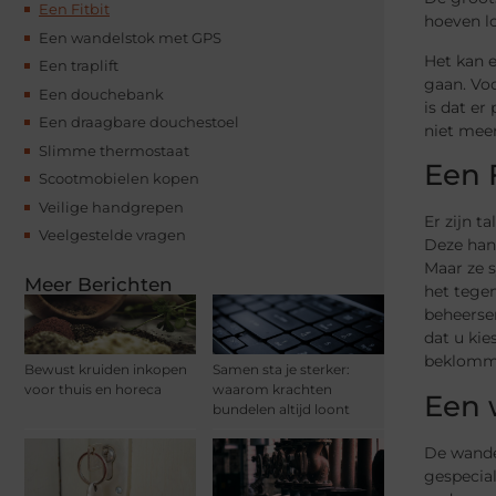
Een Fitbit
hoeven lo
Een wandelstok met GPS
Het kan e
Een traplift
gaan. Voo
Een douchebank
is dat er
Een draagbare douchestoel
niet mee
Slimme thermostaat
Een F
Scootmobielen kopen
Veilige handgrepen
Er zijn t
Veelgestelde vragen
Deze hand
Maar ze s
Meer Berichten
het tegen
beheerse
dat u kie
beklomme
Bewust kruiden inkopen
Samen sta je sterker:
voor thuis en horeca
waarom krachten
Een 
bundelen altijd loont
De wande
gespecia