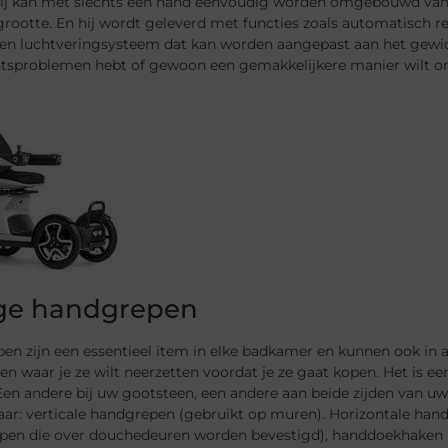
Hij kan met slechts één hand eenvoudig worden omgebouwd van ee
grootte. En hij wordt geleverd met functies zoals automatisch 
en luchtveringsysteem dat kan worden aangepast aan het gewicht
tsproblemen hebt of gewoon een gemakkelijkere manier wilt om d
ige handgrepen
en zijn een essentieel item in elke badkamer en kunnen ook in
en waar je ze wilt neerzetten voordat je ze gaat kopen. Het is een
en andere bij uw gootsteen, een andere aan beide zijden van uw b
aar: verticale handgrepen (gebruikt op muren). Horizontale han
pen die over douchedeuren worden bevestigd), handdoekhaken m