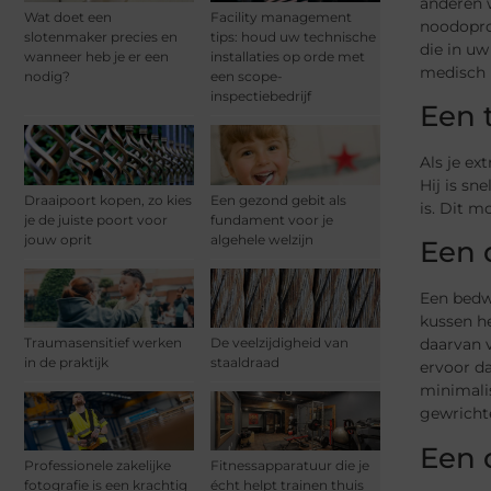
anderen 
Wat doet een
Facility management
noodoproe
slotenmaker precies en
tips: houd uw technische
die in uw
wanneer heb je er een
installaties op orde met
medisch p
nodig?
een scope-
inspectiebedrijf
Een t
Als je ex
Hij is sn
Draaipoort kopen, zo kies
Een gezond gebit als
is. Dit 
je de juiste poort voor
fundament voor je
jouw oprit
algehele welzijn
Een
Een bedw
kussen he
Traumasensitief werken
De veelzijdigheid van
daarvan v
in de praktijk
staaldraad
ervoor da
minimali
gewricht
Een 
Professionele zakelijke
Fitnessapparatuur die je
fotografie is een krachtig
écht helpt trainen thuis