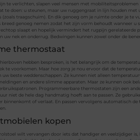
jn te verlichten, slapen veel mensen met mobiliteitsproblemen
at te doen: u steunen, maar uw ruggengraat in lijn houden met u
 (zoals traagschuim). En dik genoeg om je ruimte onder je te vul
ts breed genoeg nemen zodat het zijn vorm behoudt wanneer u sc
u rechtop slaapt en hopelijk vermindert het rugpijn gerelateer
 in uw nek en onderrug. Bedwingen kunnen zowel onder de benen
me thermostaat
hierboven hebben besproken, is het belangrijk om de temperatuur
k te voorkomen. Maar hoe zorg je nou ervoor dat de temperatuur
an uw beste weddenschappen. Ze kunnen niet alleen temperatuur
meldingen en andere slimme apparaten. Maar ze kunnen ook belan
erbruikspatronen. Programmeerbare thermostaten zijn een ander
uur niet de hele dag handmatig hoeft aan te passen. Ze gebru
r binnenkomt of verlaat. En passen vervolgens automatisch d
gen.
tmobielen kopen
rolstoel wilt vervangen door iets dat handiger en veelzijdiger is