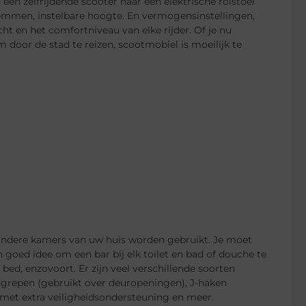
n zelfrijdende scooter naar een elektrische rolstoel
remmen, instelbare hoogte. En vermogensinstellingen,
 en het comfortniveau van elke rijder. Of je nu
oor de stad te reizen, scootmobiel is moeilijk te
 andere kamers van uw huis worden gebruikt. Je moet
 goed idee om een ​​bar bij elk toilet en bad of douche te
ed, enzovoort. Er zijn veel verschillende soorten
dgrepen (gebruikt over deuropeningen), J-haken
et extra veiligheidsondersteuning en meer.