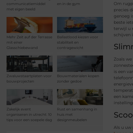
Om rugpi
communicatiemiddel
en in de gym
met eigen beeld
precies d
genoeg is
beste ie
terwijl 
schijven
Mehr Zeit auf der Terrasse
Ballastlood kiezen voor
mit einer
stabiliteit en
Slim
Glasschiebewand
contragewicht
Zoals we 
zonnestee
is een v
Zwaluwstaartplaten voor
Bouwmaterialen kopen
telefoon
bouwprojecten
zonder gedoe
energiev
temperat
een kame
instellin
Zakelijk event
Rust en samenhang in
Scoo
organiseren in utrecht: 10
huis met
tips voor een soepele dag
designmeubelen
Als u uw 