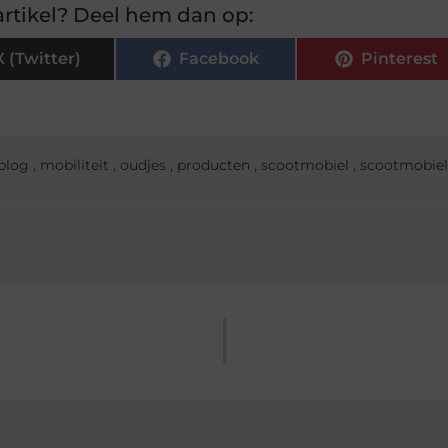
rtikel? Deel hem dan op:
X (Twitter)
Facebook
Pinterest
blog
,
mobiliteit
,
oudjes
,
producten
,
scootmobiel
,
scootmobie